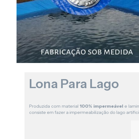
Lona Para Lago
Produzida com material
100% impermeável
e lamin
consiste em fazer a impermeabilização do lago artificia