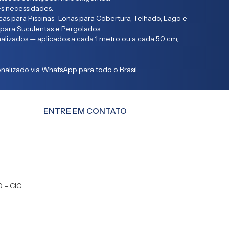
s necessidades:
as para Piscinas Lonas para Cobertura, Telhado, Lago e
 para Suculentas e Pergolados
lizados — aplicados a cada 1 metro ou a cada 50 cm,
alizado via WhatsApp para todo o Brasil.
ENTRE EM CONTATO
0 – CIC