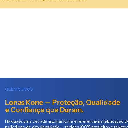
QUEM SOMOS
Lonas Kone — Proteção, Qualidade
e Confiança que Duram.
Há quase uma década, a Lonas Kone é referência na fabricação de
polietileno de alta densidade — tecidos 100% brasileiros e resist