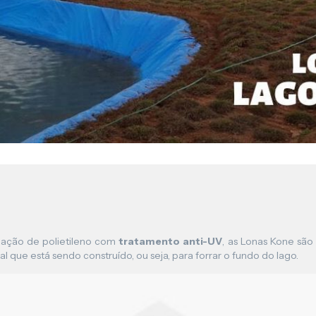
Lona para Pergolado
ação de polietileno com
tratamento anti-UV
, as Lonas Kone são 
l que está sendo construído, ou seja, para forrar o fundo do lago.