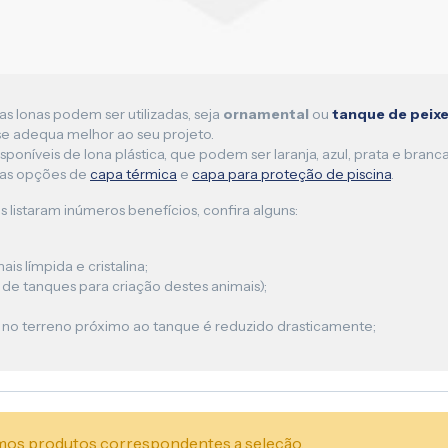
as lonas podem ser utilizadas, seja
ornamental
ou
tanque de peix
e adequa melhor ao seu projeto.
sponíveis de lona plástica, que podem ser laranja, azul, prata e br
sas opções de
capa térmica
e
capa para proteção de piscina
.
s listaram inúmeros benefícios, confira alguns:
s límpida e cristalina;
e tanques para criação destes animais);
 no terreno próximo ao tanque é reduzido drasticamente;
os produtos correspondentes a seleção.