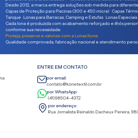
Desde 2012, a marca entrega soluções sob medida para diferente
Capas de Proteção para Piscinas (300 e 450 micra) Capas Térmic
Tanque Lonas para Barracas, Camping e Estufas Lonas Especiais
Cada lona é produzida com acabamento reforçado e ilhós persona
conforme sua necessidade.
Proteja, preserve e valorize com a Lonas Kone.
Qualidade comprovada, fabricação nacional e atendimento person
ENTRE EM CONTATO
ina
por email:
contato@konetextil.com.br
por WhatsApp:
(41)98504-4372
por endereço:
Rua Jornalista Reinaldo Dacheux Pereira, 98