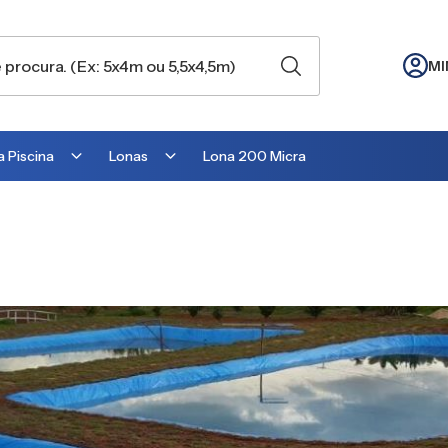
MI
 Piscina
Lonas
Lona 200 Micra
Lona para Cobertura
Lona para Lago
Lona para Telhado
Lona para Barraca
Lona para Camping
Lona para Estufa
Lona para cobrir Suculentas