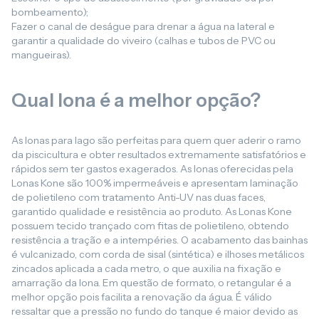
bombeamento);
Fazer o canal de deságue para drenar a água na lateral e
garantir a qualidade do viveiro (calhas e tubos de PVC ou
mangueiras).
Qual lona é a melhor opção?
As lonas para lago são perfeitas para quem quer aderir o ramo
da piscicultura e obter resultados extremamente satisfatórios e
rápidos sem ter gastos exagerados. As lonas oferecidas pela
Lonas Kone são 100% impermeáveis e apresentam laminação
de polietileno com tratamento Anti-UV nas duas faces,
garantido qualidade e resistência ao produto. As Lonas Kone
possuem tecido trançado com fitas de polietileno, obtendo
resistência a tração e a intempéries. O acabamento das bainhas
é vulcanizado, com corda de sisal (sintética) e ilhoses metálicos
zincados aplicada a cada metro, o que auxilia na fixação e
amarração da lona. Em questão de formato, o retangular é a
melhor opção pois facilita a renovação da água. É válido
ressaltar que a pressão no fundo do tanque é maior devido as