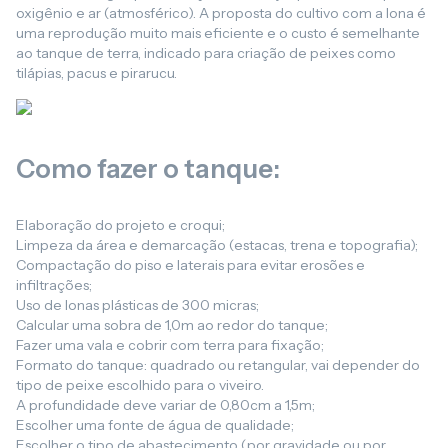
oxigênio e ar (atmosférico). A proposta do cultivo com a lona é
uma reprodução muito mais eficiente e o custo é semelhante
ao tanque de terra, indicado para criação de peixes como
tilápias, pacus e pirarucu.
Como fazer o tanque:
Elaboração do projeto e croqui;
Limpeza da área e demarcação (estacas, trena e topografia);
Compactação do piso e laterais para evitar erosões e
infiltrações;
Uso de lonas plásticas de 300 micras;
Calcular uma sobra de 1,0m ao redor do tanque;
Fazer uma vala e cobrir com terra para fixação;
Formato do tanque: quadrado ou retangular, vai depender do
tipo de peixe escolhido para o viveiro.
A profundidade deve variar de 0,80cm a 1,5m;
Escolher uma fonte de água de qualidade;
Escolher o tipo de abastecimento (por gravidade ou por