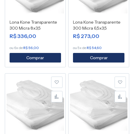
Lona Kone Transparente
Lona Kone Transparente
300 Micra 8x3,5
300 Micra 6,5x3,5
R$ 336,00
R$ 273,00
ou 6x de
R$ 56,00
ou 5x de
R$ 54,60
Comprar
Comprar
Adicionar à lista de desej
Adic
Adicionar para Compara
Adic