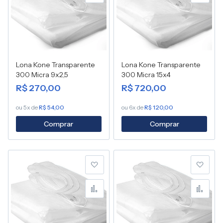
Adicionar para Compara
Adic
Lona Kone Transparente
Lona Kone Transparente
300 Micra 9x2,5
300 Micra 15x4
R$ 270,00
R$ 720,00
ou 5x de
R$ 54,00
ou 6x de
R$ 120,00
Comprar
Comprar
Adicionar à lista de desej
Adic
Adicionar para Compara
Adic