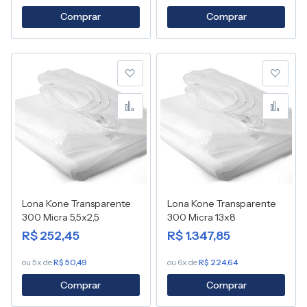
Comprar
Comprar
Adicionar à lista de desej
Adic
Adicionar para Compara
Adic
Lona Kone Transparente
Lona Kone Transparente
300 Micra 5,5x2,5
300 Micra 13x8
R$ 252,45
R$ 1.347,85
ou 5x de
R$ 50,49
ou 6x de
R$ 224,64
Comprar
Comprar