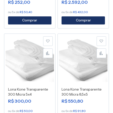
R$ 252,00
R$ 2.592,00
ou 5x de
R$ 50,40
ou 6x de
R$ 432,00
Comprar
Comprar
Adicionar à lista de desej
Adic
Adicionar para Compara
Adic
Lona Kone Transparente
Lona Kone Transparente
300 Micra 5x4
300 Micra 8,5x5
R$ 300,00
R$ 550,80
ou 6x de
R$ 50,00
ou 6x de
R$ 91,80