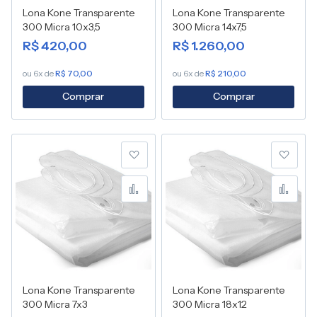
Lona Kone Transparente
Lona Kone Transparente
300 Micra 10x3,5
300 Micra 14x7,5
R$ 420,00
R$ 1.260,00
ou 6x de
R$ 70,00
ou 6x de
R$ 210,00
Comprar
Comprar
Adicionar à lista de desej
Adic
Adicionar para Compara
Adic
Lona Kone Transparente
Lona Kone Transparente
300 Micra 7x3
300 Micra 18x12