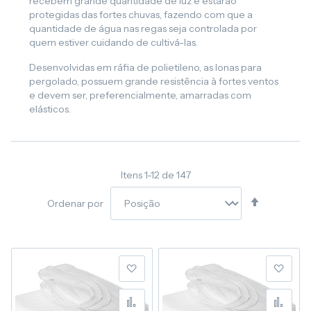
recebem grande quantidade de luz e estarão
protegidas das fortes chuvas, fazendo com que a
quantidade de água nas regas seja controlada por
quem estiver cuidando de cultivá-las.
Desenvolvidas em ráfia de polietileno, as lonas para
pergolado, possuem grande resistência à fortes ventos
e devem ser, preferencialmente, amarradas com
elásticos.
Itens
1
-
12
de
147
Definir
Ordenar por
Direção
Decresce
Adicionar à lista de desej
Adic