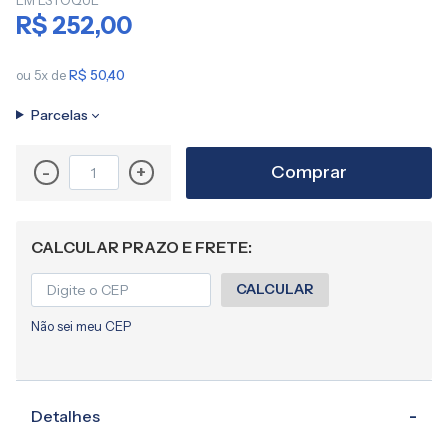
EM ESTOQUE
imagens
R$ 252,00
ou 5x de
R$ 50,40
Parcelas
Comprar
-
+
CALCULAR PRAZO E FRETE:
CALCULAR
Não sei meu CEP
Detalhes