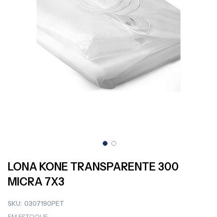
Saltar
para
LONA KONE TRANSPARENTE 300
o
MICRA 7X3
início
da
Galeria
SKU
0307190PET
de