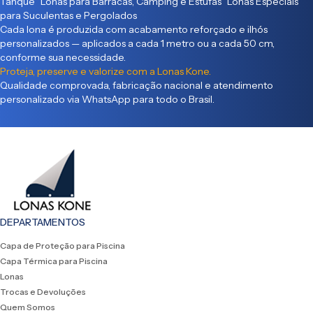
Tanque Lonas para Barracas, Camping e Estufas Lonas Especiais
para Suculentas e Pergolados
Cada lona é produzida com acabamento reforçado e ilhós
personalizados — aplicados a cada 1 metro ou a cada 50 cm,
conforme sua necessidade.
Proteja, preserve e valorize com a Lonas Kone.
Qualidade comprovada, fabricação nacional e atendimento
personalizado via WhatsApp para todo o Brasil.
DEPARTAMENTOS
Capa de Proteção para Piscina
Capa Térmica para Piscina
Lonas
Trocas e Devoluções
Quem Somos