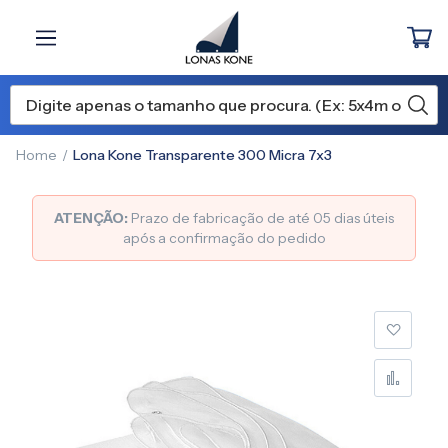
Home
Lona Kone Transparente 300 Micra 7x3
ATENÇÃO:
Prazo de fabricação de até 05 dias úteis
após a confirmação do pedido
Pular
para
o
final
da
Galeria
de
imagens