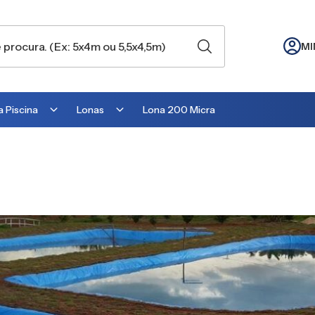
MI
 Piscina
Lonas
Lona 200 Micra
Lona para Cobertura
Lona para Lago
Lona para Telhado
Lona para Barraca
Lona para Camping
Lona para Estufa
Lona para cobrir Suculentas