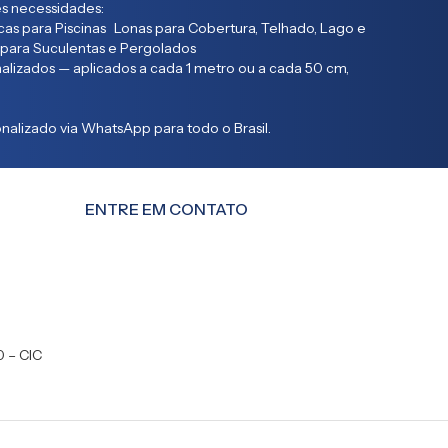
s necessidades:
as para Piscinas Lonas para Cobertura, Telhado, Lago e
 para Suculentas e Pergolados
lizados — aplicados a cada 1 metro ou a cada 50 cm,
alizado via WhatsApp para todo o Brasil.
ENTRE EM CONTATO
0 – CIC