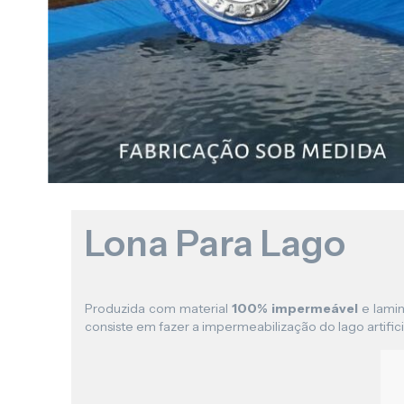
Lona Para Lago
Produzida com material
100% impermeável
e lamin
consiste em fazer a impermeabilização do lago artificia