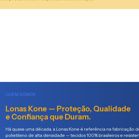
QUEM SOMOS
Lonas Kone — Proteção, Qualidade
e Confiança que Duram.
Há quase uma década, a Lonas Kone é referência na fabricação de
polietileno de alta densidade — tecidos 100% brasileiros e resist