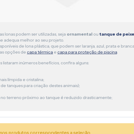
as lonas podem ser utilizadas, seja
ornamental
ou
tanque de peix
e adequa melhor ao seu projeto.
sponíveis de lona plástica, que podem ser laranja, azul, prata e br
sas opções de
capa térmica
e
capa para proteção de piscina
.
s listaram inúmeros benefícios, confira alguns:
s límpida e cristalina;
e tanques para criação destes animais);
 no terreno próximo ao tanque é reduzido drasticamente;
os produtos correspondentes a seleção.