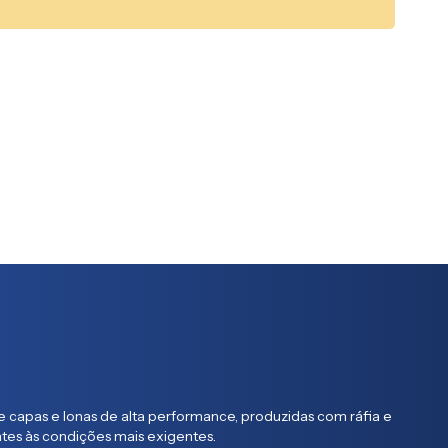
 capas e lonas de alta performance, produzidas com ráfia e
entes às condições mais exigentes.