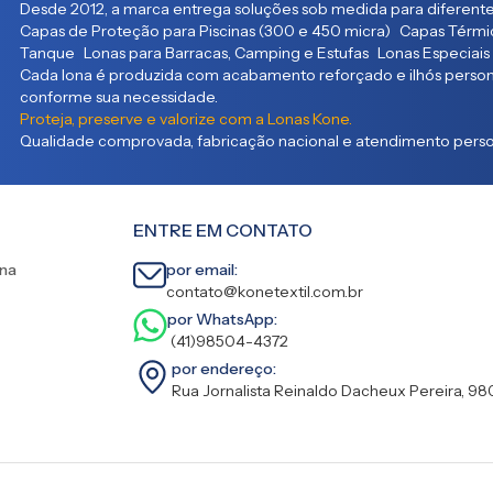
Desde 2012, a marca entrega soluções sob medida para diferente
Capas de Proteção para Piscinas (300 e 450 micra) Capas Térmic
Tanque Lonas para Barracas, Camping e Estufas Lonas Especiais
Cada lona é produzida com acabamento reforçado e ilhós persona
conforme sua necessidade.
Proteja, preserve e valorize com a Lonas Kone.
Qualidade comprovada, fabricação nacional e atendimento person
ENTRE EM CONTATO
ina
por email:
contato@konetextil.com.br
por WhatsApp:
(41)98504-4372
por endereço:
Rua Jornalista Reinaldo Dacheux Pereira, 98