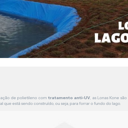
Lona para Pergolado
ação de polietileno com
tratamento anti-UV
, as Lonas Kone são 
l que está sendo construído, ou seja, para forrar o fundo do lago.