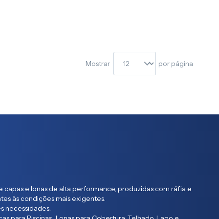
Mostrar
por página
 capas e lonas de alta performance, produzidas com ráfia e
entes às condições mais exigentes.
s necessidades:
as para Piscinas Lonas para Cobertura, Telhado, Lago e