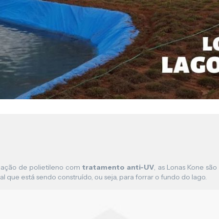
Lona para Pergolado
ação de polietileno com
tratamento anti-UV
, as Lonas Kone são 
l que está sendo construído, ou seja, para forrar o fundo do lago.