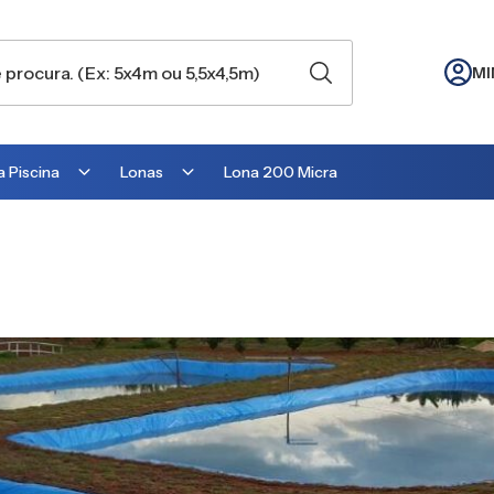
MI
 Piscina
Lonas
Lona 200 Micra
Lona para Cobertura
Lona para Lago
Lona para Telhado
Lona para Barraca
Lona para Camping
Lona para Estufa
Lona para cobrir Suculentas