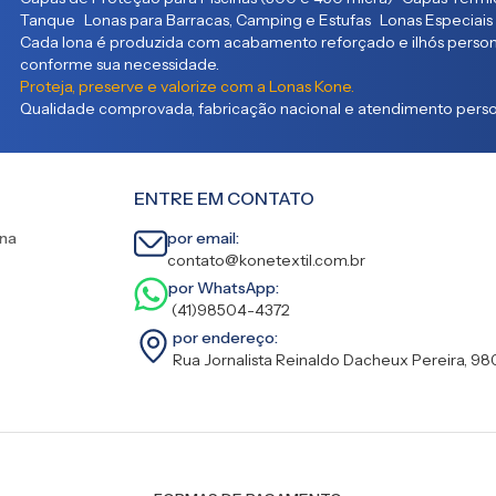
Tanque Lonas para Barracas, Camping e Estufas Lonas Especiais
Cada lona é produzida com acabamento reforçado e ilhós persona
conforme sua necessidade.
Proteja, preserve e valorize com a Lonas Kone.
Qualidade comprovada, fabricação nacional e atendimento person
ENTRE EM CONTATO
ina
por email:
contato@konetextil.com.br
por WhatsApp:
(41)98504-4372
por endereço:
Rua Jornalista Reinaldo Dacheux Pereira, 98