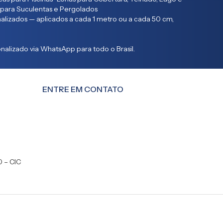
 para Suculentas e Pergolados
lizados — aplicados a cada 1 metro ou a cada 50 cm,
alizado via WhatsApp para todo o Brasil.
ENTRE EM CONTATO
0 – CIC