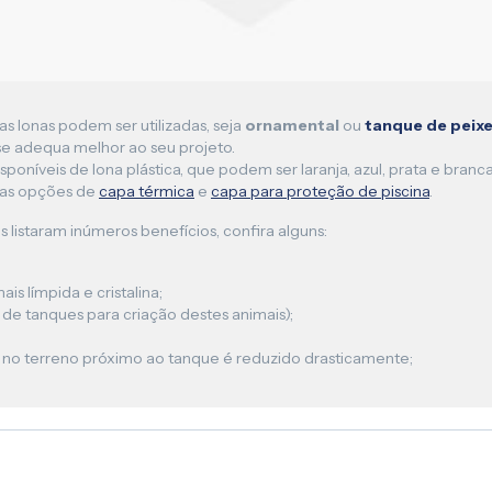
as lonas podem ser utilizadas, seja
ornamental
ou
tanque de peix
e adequa melhor ao seu projeto.
sponíveis de lona plástica, que podem ser laranja, azul, prata e br
sas opções de
capa térmica
e
capa para proteção de piscina
.
s listaram inúmeros benefícios, confira alguns:
s límpida e cristalina;
e tanques para criação destes animais);
 no terreno próximo ao tanque é reduzido drasticamente;