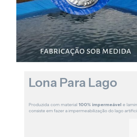
Lona Para Lago
Produzida com material
100% impermeável
e lamin
consiste em fazer a impermeabilização do lago artificia