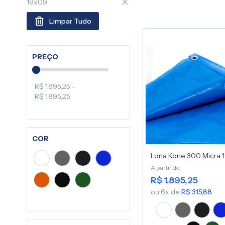
19x09
Limpar Tudo
PREÇO
R$ 1.895,25 -
R$ 1.895,25
COR
Lona Kone 300 Micra 1
A partir de
R$ 1.895,25
ou 6x de
R$ 315,88