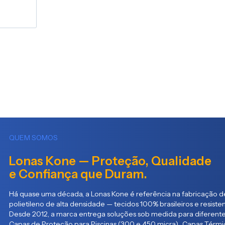
QUEM SOMOS
Lonas Kone — Proteção, Qualidade
e Confiança que Duram.
Há quase uma década, a Lonas Kone é referência na fabricação de
polietileno de alta densidade — tecidos 100% brasileiros e resist
Desde 2012, a marca entrega soluções sob medida para diferente
Capas de Proteção para Piscinas (300 e 450 micra) Capas Térmic