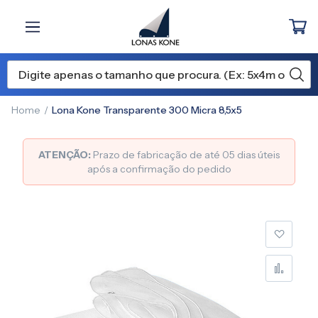
Home
Lona Kone Transparente 300 Micra 8,5x5
ATENÇÃO:
Prazo de fabricação de até 05 dias úteis
após a confirmação do pedido
Pular
para
o
final
da
Galeria
de
imagens