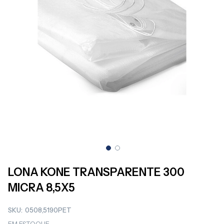
Saltar
para
LONA KONE TRANSPARENTE 300
o
MICRA 8,5X5
início
da
Galeria
SKU
0508,5190PET
de