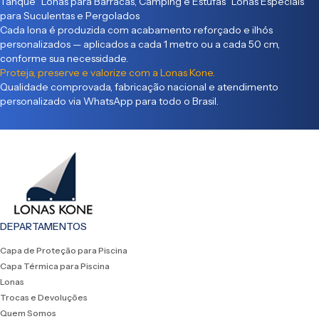
Tanque Lonas para Barracas, Camping e Estufas Lonas Especiais
para Suculentas e Pergolados
Cada lona é produzida com acabamento reforçado e ilhós
personalizados — aplicados a cada 1 metro ou a cada 50 cm,
conforme sua necessidade.
Proteja, preserve e valorize com a Lonas Kone.
Qualidade comprovada, fabricação nacional e atendimento
personalizado via WhatsApp para todo o Brasil.
DEPARTAMENTOS
Capa de Proteção para Piscina
Capa Térmica para Piscina
Lonas
Trocas e Devoluções
Quem Somos