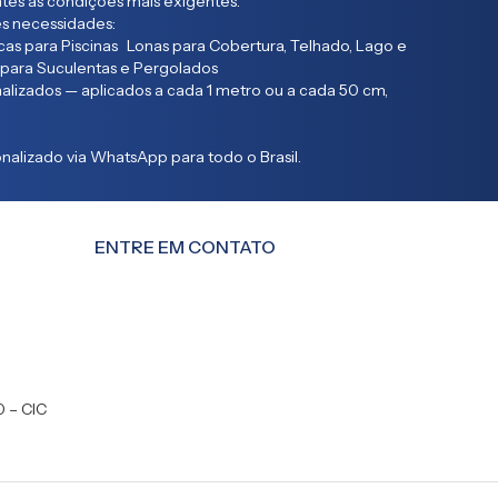
entes às condições mais exigentes.
s necessidades:
as para Piscinas Lonas para Cobertura, Telhado, Lago e
 para Suculentas e Pergolados
lizados — aplicados a cada 1 metro ou a cada 50 cm,
alizado via WhatsApp para todo o Brasil.
ENTRE EM CONTATO
0 – CIC