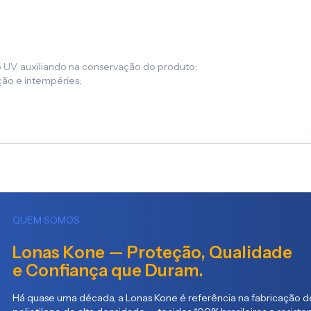
 UV, auxiliando na conservação do produto;
ação e intempéries;
QUEM SOMOS
Lonas Kone — Proteção, Qualidade
e Confiança que Duram.
Há quase uma década, a Lonas Kone é referência na fabricação de