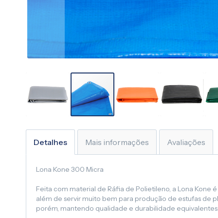
Saltar
para
o
Detalhes
Mais informações
Avaliações
início
da
Lona Kone 300 Micra
Galeria
de
Feita com material de Ráfia de Polietileno, a Lona Kone
imagens
além de servir muito bem para produção de estufas de pla
porém, mantendo qualidade e durabilidade equivalentes.