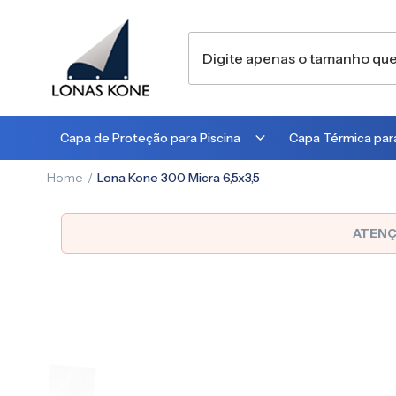
Capa de Proteção para Piscina
Capa Térmica para
Home
Lona Kone 300 Micra 6,5x3,5
300 MICRA
300 MICRA
450 MICRA
500 MICRA
ATENÇ
Pular
para
o
final
da
Galeria
de