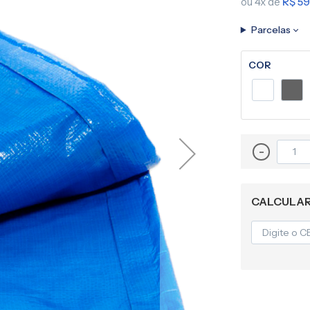
ou 4x de
R$ 59
Lona para Pergolado
Parcelas
COR
-
CALCULAR