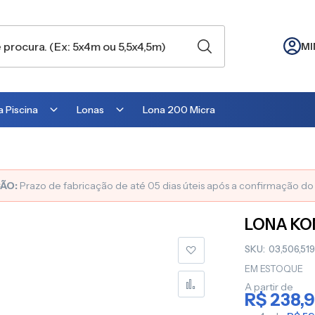
MI
 Piscina
Lonas
Lona 200 Micra
Lona para Cobertura
Lona para Lago
ÃO:
Prazo de fabricação de até 05 dias úteis após a confirmação d
Lona para Telhado
LONA KON
Lona para Barraca
SKU
03,506,51
Lona para Camping
EM ESTOQUE
Lona para Estufa
A partir de
R$ 238,
Lona para cobrir Suculentas