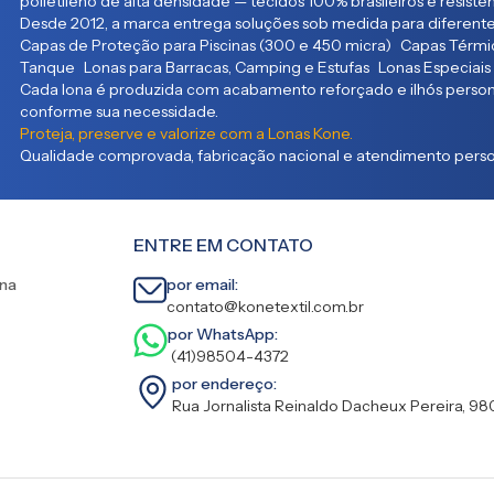
polietileno de alta densidade — tecidos 100% brasileiros e resist
Desde 2012, a marca entrega soluções sob medida para diferente
Capas de Proteção para Piscinas (300 e 450 micra) Capas Térmic
Tanque Lonas para Barracas, Camping e Estufas Lonas Especiais
Cada lona é produzida com acabamento reforçado e ilhós persona
conforme sua necessidade.
Proteja, preserve e valorize com a Lonas Kone.
Qualidade comprovada, fabricação nacional e atendimento person
ENTRE EM CONTATO
ina
por email:
contato@konetextil.com.br
por WhatsApp:
(41)98504-4372
por endereço:
Rua Jornalista Reinaldo Dacheux Pereira, 98