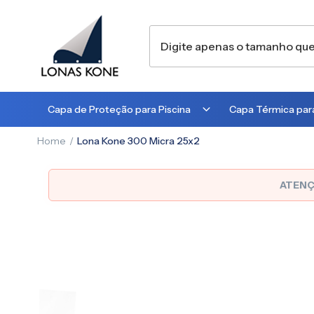
Capa de Proteção para Piscina
Capa Térmica para
Home
Lona Kone 300 Micra 25x2
300 MICRA
300 MICRA
450 MICRA
500 MICRA
ATENÇ
Pular
para
o
final
da
Galeria
de