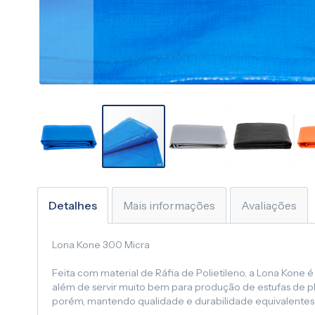
Saltar
para
o
Detalhes
Mais informações
Avaliações
início
da
Lona Kone 300 Micra
Galeria
de
Feita com material de Ráfia de Polietileno, a Lona Kone
imagens
além de servir muito bem para produção de estufas de pla
porém, mantendo qualidade e durabilidade equivalentes.