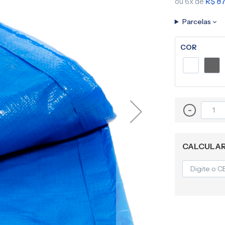
ou 6x de
R$ 87
Lona para Pergolado
Parcelas
COR
-
CALCULAR