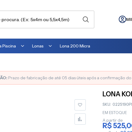
MI
 Piscina
Lonas
Lona 200 Micra
Lona para Cobertura
Lona para Lago
ÃO:
Prazo de fabricação de até 05 dias úteis após a confirmação d
Lona para Telhado
LONA KO
Lona para Barraca
SKU
0225190P
Lona para Camping
EM ESTOQUE
Lona para Estufa
A partir de
R$ 525,
Lona para cobrir Suculentas