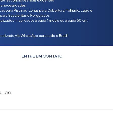
entes às condições mais exigentes.
s necessidades:
as para Piscinas Lonas para Cobertura, Telhado, Lago e
 para Suculentas e Pergolados
lizados — aplicados a cada 1 metro ou a cada 50 cm,
alizado via WhatsApp para todo o Brasil.
ENTRE EM CONTATO
0 – CIC