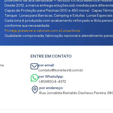
polietileno de alta densidade — tecidos 100% brasileiros e resist
Desde 2012, a marca entrega soluções sob medida para diferente
Capas de Proteção para Piscinas (300 e 450 micra) Capas Térmic
Tanque Lonas para Barracas, Camping e Estufas Lonas Especiais
Cada lona é produzida com acabamento reforçado e ilhós persona
conforme sua necessidade.
Proteja, preserve e valorize com a Lonas Kone.
Qualidade comprovada, fabricação nacional e atendimento person
ENTRE EM CONTATO
ina
por email:
contato@konetextil.com.br
por WhatsApp:
(41)98504-4372
por endereço:
Rua Jornalista Reinaldo Dacheux Pereira, 98