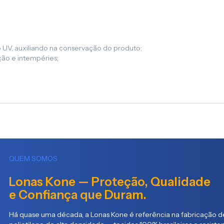
 UV, auxiliando na conservação do produto;
ação e intempéries;
QUEM SOMOS
Lonas Kone — Proteção, Qualidade
e Confiança que Duram.
Há quase uma década, a Lonas Kone é referência na fabricação de