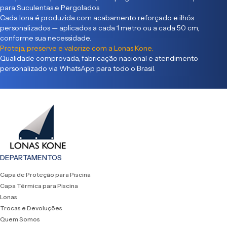
para Suculentas e Pergolados
Cada lona é produzida com acabamento reforçado e ilhós
personalizados — aplicados a cada 1 metro ou a cada 50 cm,
conforme sua necessidade.
Proteja, preserve e valorize com a Lonas Kone.
Qualidade comprovada, fabricação nacional e atendimento
personalizado via WhatsApp para todo o Brasil.
DEPARTAMENTOS
Capa de Proteção para Piscina
Capa Térmica para Piscina
Lonas
Trocas e Devoluções
Quem Somos