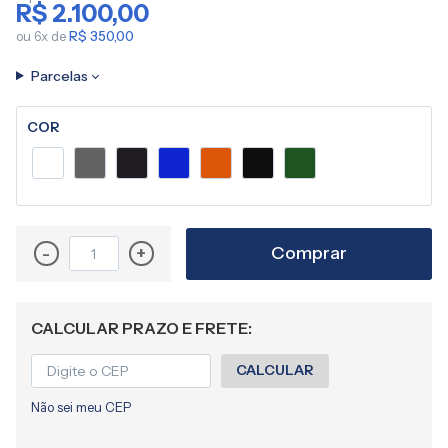
R$ 2.100,00
imagens
ou 6x de
R$ 350,00
Parcelas
COR
Comprar
-
+
CALCULAR PRAZO E FRETE:
CALCULAR
Não sei meu CEP