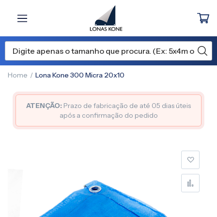
Home
Lona Kone 300 Micra 20x10
ATENÇÃO:
Prazo de fabricação de até 05 dias úteis
após a confirmação do pedido
Pular
para
o
final
da
Galeria
de
imagens