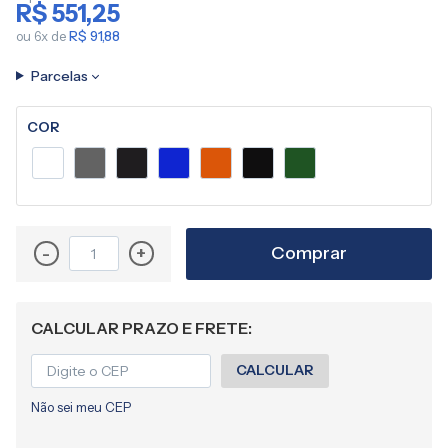
R$ 551,25
imagens
ou 6x de
R$ 91,88
Parcelas
COR
Comprar
-
+
CALCULAR PRAZO E FRETE:
CALCULAR
Não sei meu CEP