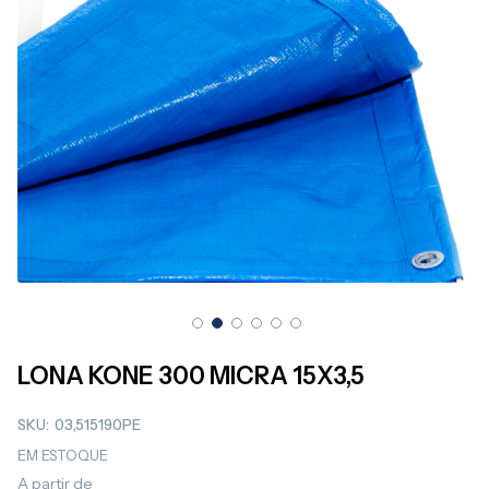
Saltar
para
LONA KONE 300 MICRA 15X3,5
o
início
SKU
03,515190PE
da
Galeria
EM ESTOQUE
de
A partir de