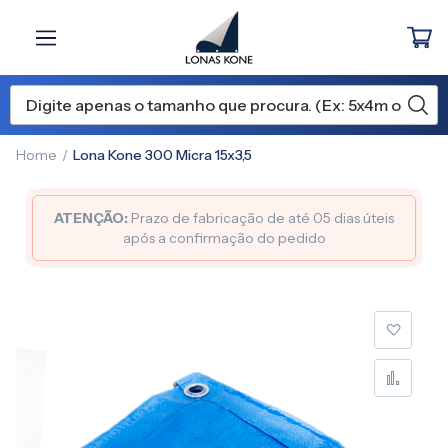
Home
Lona Kone 300 Micra 15x3,5
ATENÇÃO:
Prazo de fabricação de até 05 dias úteis
após a confirmação do pedido
Pular
para
o
final
da
Galeria
de
imagens