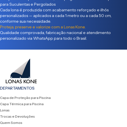
para Suculentas e Pergolados
Cada lona é produzida com acabamento reforçado e ilhós
personalizados — aplicados a cada 1 metro ou a cada 50 cm,
conforme sua necessidade.
Proteja, preserve e valorize com a Lonas Kone.
Qualidade comprovada, fabricação nacional e atendimento
personalizado via WhatsApp para todo o Brasil.
DEPARTAMENTOS
Capa de Proteção para Piscina
Capa Térmica para Piscina
Lonas
Trocas e Devoluções
Quem Somos