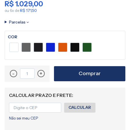
R$ 1.029,00
imagens
ou 6x de
R$ 171,50
Parcelas
COR
Comprar
-
+
CALCULAR PRAZO E FRETE:
CALCULAR
Não sei meu CEP