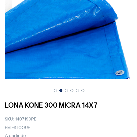
Saltar
para
LONA KONE 300 MICRA 14X7
o
início
SKU
1407190PE
da
Galeria
EM ESTOQUE
de
A partir de