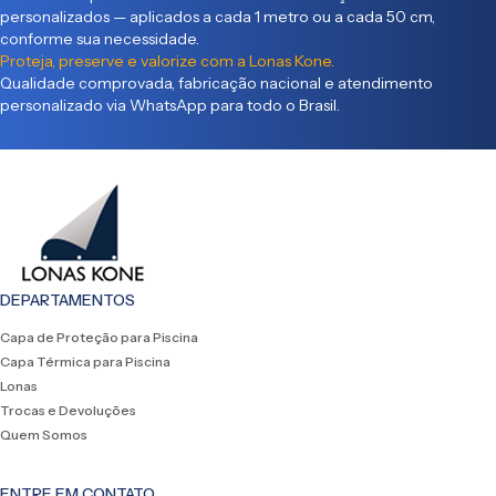
personalizados — aplicados a cada 1 metro ou a cada 50 cm,
conforme sua necessidade.
Proteja, preserve e valorize com a Lonas Kone.
Qualidade comprovada, fabricação nacional e atendimento
personalizado via WhatsApp para todo o Brasil.
DEPARTAMENTOS
Capa de Proteção para Piscina
Capa Térmica para Piscina
Lonas
Trocas e Devoluções
Quem Somos
ENTRE EM CONTATO