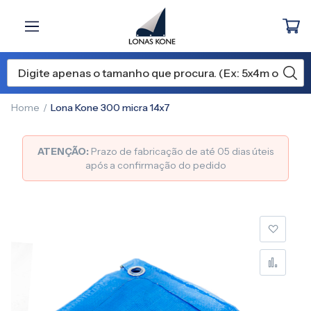
Home
Lona Kone 300 micra 14x7
ATENÇÃO:
Prazo de fabricação de até 05 dias úteis
após a confirmação do pedido
Pular
para
o
final
da
Galeria
de
imagens