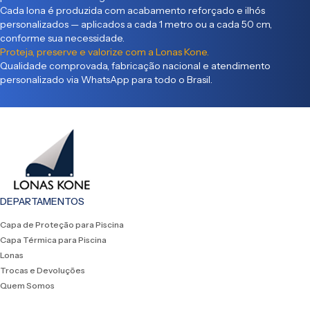
Cada lona é produzida com acabamento reforçado e ilhós
personalizados — aplicados a cada 1 metro ou a cada 50 cm,
conforme sua necessidade.
Proteja, preserve e valorize com a Lonas Kone.
Qualidade comprovada, fabricação nacional e atendimento
personalizado via WhatsApp para todo o Brasil.
DEPARTAMENTOS
Capa de Proteção para Piscina
Capa Térmica para Piscina
Lonas
Trocas e Devoluções
Quem Somos