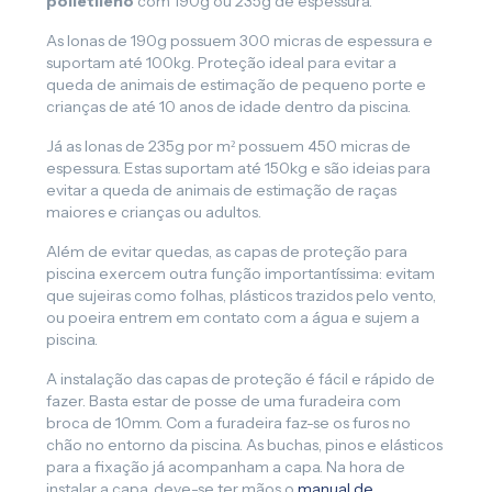
polietileno
com 190g ou 235g de espessura.
As lonas de 190g possuem 300 micras de espessura e
suportam até 100kg. Proteção ideal para evitar a
queda de animais de estimação de pequeno porte e
crianças de até 10 anos de idade dentro da piscina.
Já as lonas de 235g por m² possuem 450 micras de
espessura. Estas suportam até 150kg e são ideias para
evitar a queda de animais de estimação de raças
maiores e crianças ou adultos.
Além de evitar quedas, as capas de proteção para
piscina exercem outra função importantíssima: evitam
que sujeiras como folhas, plásticos trazidos pelo vento,
ou poeira entrem em contato com a água e sujem a
piscina.
A instalação das capas de proteção é fácil e rápido de
fazer. Basta estar de posse de uma furadeira com
broca de 10mm. Com a furadeira faz-se os furos no
chão no entorno da piscina. As buchas, pinos e elásticos
para a fixação já acompanham a capa. Na hora de
instalar a capa, deve-se ter mãos o
manual de