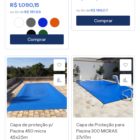
R$ 1.090,15
ou 6x de
R$ 189,07
ou 6x de
R$ 181,69
Comprar
Comprar
Adicionar à lista de desej
Adic
Adicionar para Compara
Adic
Capa de proteção p/
Capa de Proteção para
Piscina 450 micra
Piscina 300 MICRAS
4,5x2,5m
27x17m