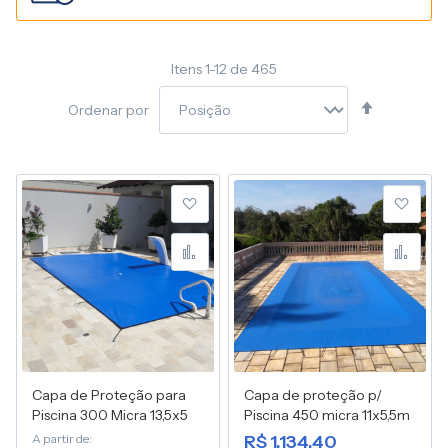
Itens
1
-
12
de
465
Definir
Ordenar por
Direção
Decresce
Adicionar à lista de desej
Adic
Adicionar para Compara
Adic
Capa de Proteção para
Capa de proteção p/
Piscina 300 Micra 13,5x5
Piscina 450 micra 11x5,5m
A partir de
R$ 1.134,40