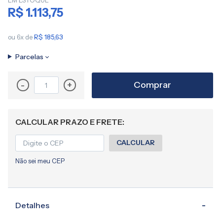
EM ESTOQUE
imagens
R$ 1.113,75
ou 6x de
R$ 185,63
Parcelas
Comprar
-
+
CALCULAR PRAZO E FRETE:
CALCULAR
Não sei meu CEP
Detalhes