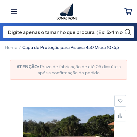
Home
Capa de Proteção para Piscina 450 Micra 10x5,5
ATENÇÃO:
Prazo de fabricação de até 05 dias úteis
após a confirmação do pedido
Pular
para
o
final
da
Galeria
de
imagens