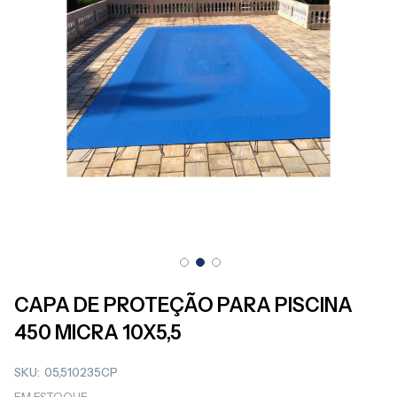
Saltar
para
CAPA DE PROTEÇÃO PARA PISCINA
o
450 MICRA 10X5,5
início
da
Galeria
SKU
05,510235CP
de