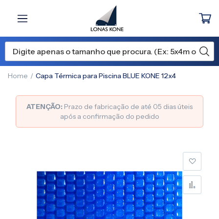
Home
Capa Térmica para Piscina BLUE KONE 12x4
ATENÇÃO:
Prazo de fabricação de até 05 dias úteis
após a confirmação do pedido
Pular
para
o
final
da
Galeria
de
imagens