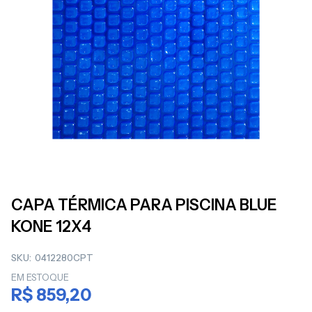
Saltar
para
CAPA TÉRMICA PARA PISCINA BLUE
o
KONE 12X4
início
da
Galeria
SKU
0412280CPT
de
EM ESTOQUE
imagens
R$ 859,20