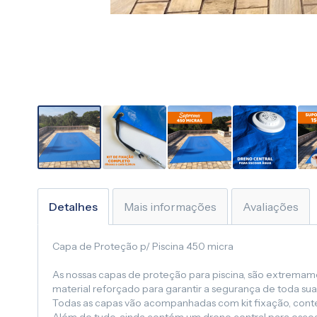
Saltar
para
o
Detalhes
Mais informações
Avaliações
início
da
Capa de Proteção p/ Piscina 450 micra
Galeria
de
As nossas capas de proteção para piscina, são extremamen
imagens
material reforçado para garantir a segurança de toda su
Todas as capas vão acompanhadas com kit fixação, contend