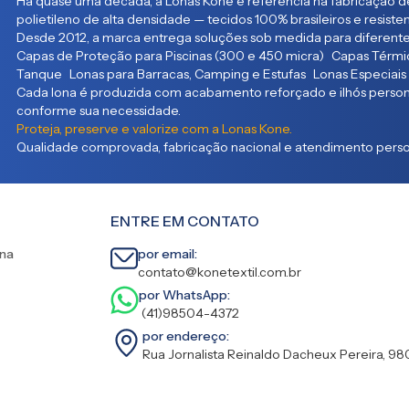
Há quase uma década, a Lonas Kone é referência na fabricação de
polietileno de alta densidade — tecidos 100% brasileiros e resist
Desde 2012, a marca entrega soluções sob medida para diferente
Capas de Proteção para Piscinas (300 e 450 micra) Capas Térmic
Tanque Lonas para Barracas, Camping e Estufas Lonas Especiais
Cada lona é produzida com acabamento reforçado e ilhós persona
conforme sua necessidade.
Proteja, preserve e valorize com a Lonas Kone.
Qualidade comprovada, fabricação nacional e atendimento person
ENTRE EM CONTATO
ina
por email:
contato@konetextil.com.br
por WhatsApp:
(41)98504-4372
por endereço:
Rua Jornalista Reinaldo Dacheux Pereira, 98