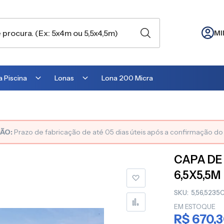
MI
 Piscina
Lonas
Lona 200 Micra
Lona para Cobertura
Lona para Lago
ÃO:
Prazo de fabricação de até 05 dias úteis após a confirmação d
Lona para Telhado
CAPA DE
Lona para Barraca
6,5X5,5M
Lona para Camping
SKU
5,56,5235
Lona para Estufa
EM ESTOQUE
R$ 670,
Lona para cobrir Suculentas