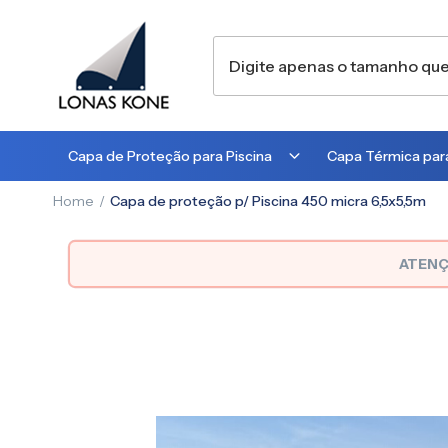
Capa de Proteção para Piscina
Capa Térmica para
Home
Capa de proteção p/ Piscina 450 micra 6,5x5,5m
300 MICRA
300 MICRA
450 MICRA
500 MICRA
ATENÇ
Pular
para
o
final
da
Galeria
de