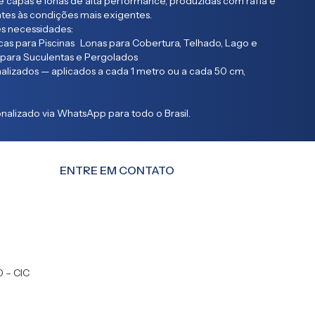
 capas e lonas de alta performance, produzidas com ráfia e
entes às condições mais exigentes.
s necessidades:
as para Piscinas Lonas para Cobertura, Telhado, Lago e
 para Suculentas e Pergolados
lizados — aplicados a cada 1 metro ou a cada 50 cm,
alizado via WhatsApp para todo o Brasil.
ENTRE EM CONTATO
0 – CIC