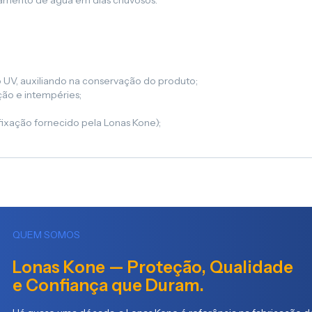
oamento de água em dias chuvosos.
 UV, auxiliando na conservação do produto;
ação e intempéries;
 fixação fornecido pela Lonas Kone);
QUEM SOMOS
Lonas Kone — Proteção, Qualidade
e Confiança que Duram.