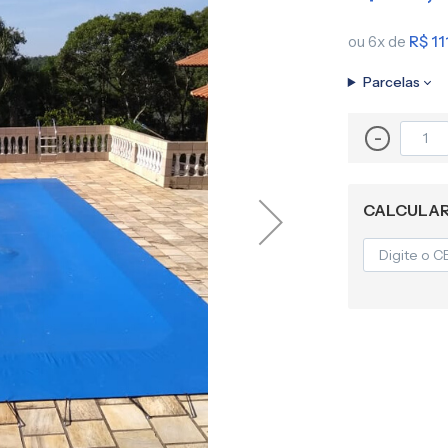
Lona para Pergolado
ou 6x de
R$ 11
Parcelas
-
CALCULAR