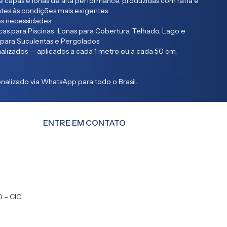
 capas e lonas de alta performance, produzidas com ráfia e
entes às condições mais exigentes.
s necessidades:
as para Piscinas Lonas para Cobertura, Telhado, Lago e
 para Suculentas e Pergolados
lizados — aplicados a cada 1 metro ou a cada 50 cm,
alizado via WhatsApp para todo o Brasil.
ENTRE EM CONTATO
0 – CIC