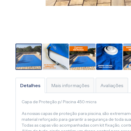
Saltar
para
o
Detalhes
Mais informações
Avaliações
início
da
Capa de Proteção p/ Piscina 450 micra
Galeria
de
As nossas capas de proteção para piscina, são extremamen
imagens
material reforçado para garantir a segurança de toda su
Todas as capas vão acompanhadas com kit fixação, contend