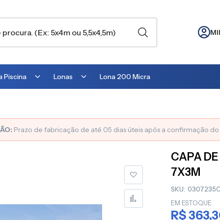
MI
 Piscina
Lonas
Lona 200 Micra
Lona para Cobertura
Lona para Lago
ÃO:
Prazo de fabricação de até 05 dias úteis após a confirmação d
Lona para Telhado
CAPA DE
Lona para Barraca
7X3M
Lona para Camping
SKU
0307235
Lona para Estufa
EM ESTOQUE
R$ 363,
Lona para cobrir Suculentas