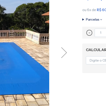
Lona para Pergolado
ou 6x de
R$ 60
Parcelas
-
CALCULAR