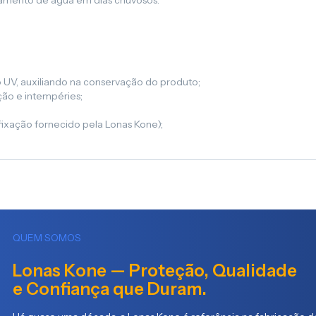
oamento de água em dias chuvosos.
 UV, auxiliando na conservação do produto;
ação e intempéries;
 fixação fornecido pela Lonas Kone);
QUEM SOMOS
Lonas Kone — Proteção, Qualidade
e Confiança que Duram.