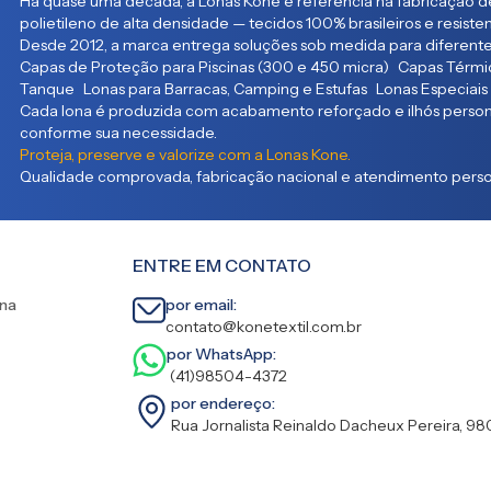
Há quase uma década, a Lonas Kone é referência na fabricação de
polietileno de alta densidade — tecidos 100% brasileiros e resist
Desde 2012, a marca entrega soluções sob medida para diferente
Capas de Proteção para Piscinas (300 e 450 micra) Capas Térmic
Tanque Lonas para Barracas, Camping e Estufas Lonas Especiais
Cada lona é produzida com acabamento reforçado e ilhós persona
conforme sua necessidade.
Proteja, preserve e valorize com a Lonas Kone.
Qualidade comprovada, fabricação nacional e atendimento person
ENTRE EM CONTATO
ina
por email:
contato@konetextil.com.br
por WhatsApp:
(41)98504-4372
por endereço:
Rua Jornalista Reinaldo Dacheux Pereira, 98