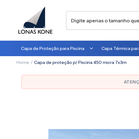
Capa de Proteção para Piscina
Capa Térmica para
Home
Capa de proteção p/ Piscina 450 micra 7x3m
300 MICRA
300 MICRA
450 MICRA
500 MICRA
ATENÇ
Pular
para
o
final
da
Galeria
de