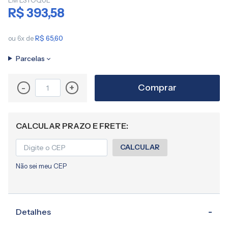
EM ESTOQUE
imagens
R$ 393,58
ou 6x de
R$ 65,60
Parcelas
Comprar
-
+
CALCULAR PRAZO E FRETE:
CALCULAR
Não sei meu CEP
Detalhes