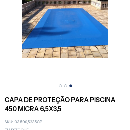
Saltar
para
CAPA DE PROTEÇÃO PARA PISCINA
o
450 MICRA 6,5X3,5
início
da
Galeria
SKU
03,506,5235CP
de