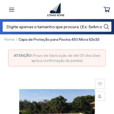
Home
Capa de Proteção para Piscina 450 Micra 6,5x3,5
ATENÇÃO:
Prazo de fabricação de até 05 dias úteis
após a confirmação do pedido
Pular
para
o
final
da
Galeria
de
imagens