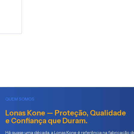
QUEM SOMOS
Lonas Kone — Proteção, Qualidade
e Confiança que Duram.
Há quase uma década, a Lonas Kone é referência na fabricação de