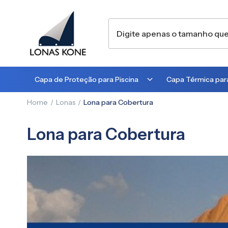
Capa de Proteção para Piscina
Capa Térmica para
Home
Lonas
Lona para Cobertura
300 MICRA
300 MICRA
450 MICRA
500 MICRA
Lona para Cobertura