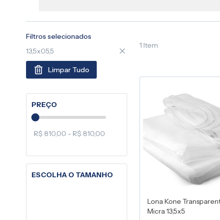
Filtros selecionados
1
Item
13,5x05,5
Limpar Tudo
PREÇO
R$ 810,00 - R$ 810,00
ESCOLHA O TAMANHO
Lona Kone Transparen
Micra 13,5x5