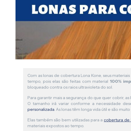
Com as lonas de cobertura Lona Kone, seus materiais
tempo, pois elas são feitas com material
100% imp
bloqueado contra os raios ultravioleta do sol.
Para garantir mais a segurança do que quer cobrir, a
O tamanho irá variar conforme a necessidade des
personalizada
. As lonas têm longa vida útil e são muito
Elas também são bem utilizadas para a
cobertura de 
materiais expostos ao tempo.