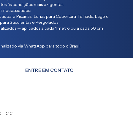
entes às condições mais exigentes.
s necessidades:
as para Piscinas Lonas para Cobertura, Telhado, Lago e
 para Suculentas e Pergolados
lizados — aplicados a cada 1 metro ou a cada 50 cm,
alizado via WhatsApp para todo o Brasil.
ENTRE EM CONTATO
0 – CIC