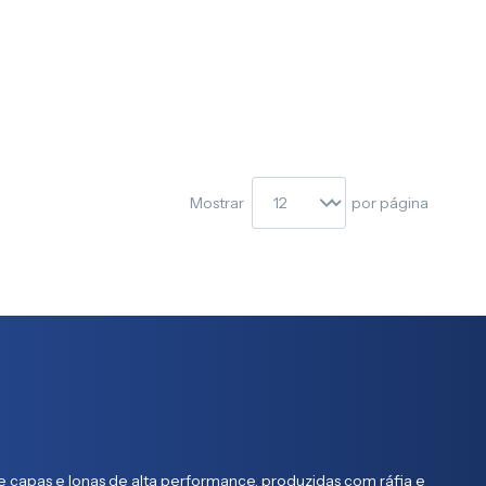
Mostrar
por página
 capas e lonas de alta performance, produzidas com ráfia e