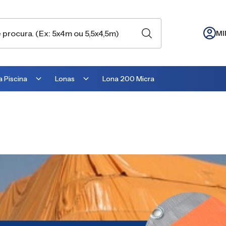
MI
 Piscina
Lonas
Lona 200 Micra
Lona para Cobertura
Lona para Lago
Lona para Telhado
Lona para Barraca
Lona para Camping
Lona para Estufa
Lona para cobrir Suculentas