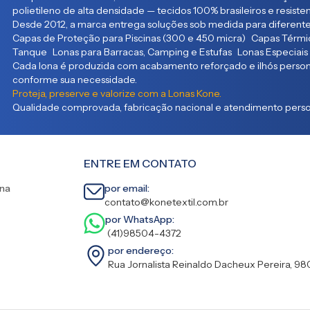
polietileno de alta densidade — tecidos 100% brasileiros e resist
Desde 2012, a marca entrega soluções sob medida para diferente
Capas de Proteção para Piscinas (300 e 450 micra) Capas Térmic
Tanque Lonas para Barracas, Camping e Estufas Lonas Especiais
Cada lona é produzida com acabamento reforçado e ilhós persona
conforme sua necessidade.
Proteja, preserve e valorize com a Lonas Kone.
Qualidade comprovada, fabricação nacional e atendimento person
ENTRE EM CONTATO
ina
por email:
contato@konetextil.com.br
por WhatsApp:
(41)98504-4372
por endereço:
Rua Jornalista Reinaldo Dacheux Pereira, 98