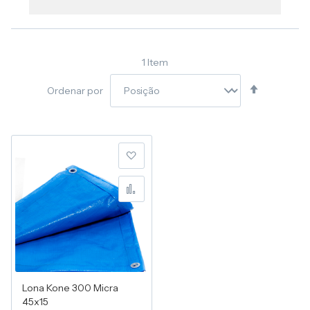
1
Item
Definir
Ordenar por
Direção
Decresce
Adicionar à lista de desej
Adicionar para Compara
Lona Kone 300 Micra
45x15