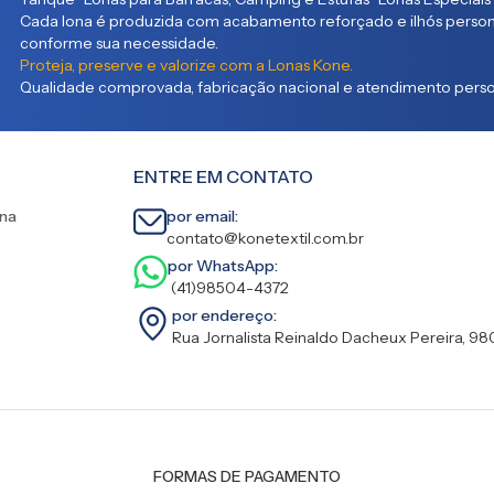
Cada lona é produzida com acabamento reforçado e ilhós persona
conforme sua necessidade.
Proteja, preserve e valorize com a Lonas Kone.
Qualidade comprovada, fabricação nacional e atendimento person
ENTRE EM CONTATO
ina
por email:
contato@konetextil.com.br
por WhatsApp:
(41)98504-4372
por endereço:
Rua Jornalista Reinaldo Dacheux Pereira, 98
FORMAS DE PAGAMENTO