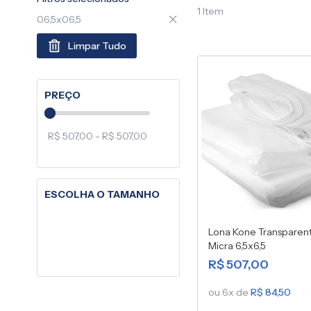
1
Item
06,5x06,5
Limpar Tudo
PREÇO
R$ 507,00 - R$ 507,00
ESCOLHA O TAMANHO
Lona Kone Transparen
Micra 6,5x6,5
R$ 507,00
ou 6x de
R$ 84,50