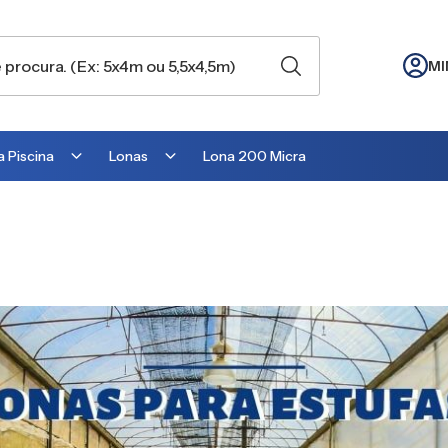
MI
 Piscina
Lonas
Lona 200 Micra
Lona para Cobertura
Lona para Lago
Lona para Telhado
Lona para Barraca
Lona para Camping
Lona para Estufa
Lona para cobrir Suculentas