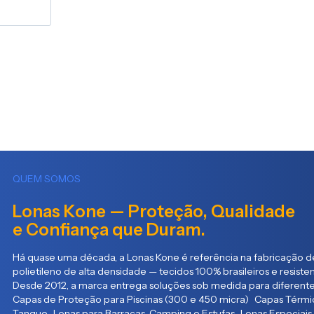
QUEM SOMOS
Lonas Kone — Proteção, Qualidade
e Confiança que Duram.
Há quase uma década, a Lonas Kone é referência na fabricação de
polietileno de alta densidade — tecidos 100% brasileiros e resist
Desde 2012, a marca entrega soluções sob medida para diferente
Capas de Proteção para Piscinas (300 e 450 micra) Capas Térmic
Tanque Lonas para Barracas, Camping e Estufas Lonas Especiais