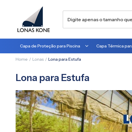
Capa de Proteção para Piscina
Capa Térmica para
Home
Lonas
Lona para Estufa
300 MICRA
300 MICRA
450 MICRA
500 MICRA
Lona para Estufa