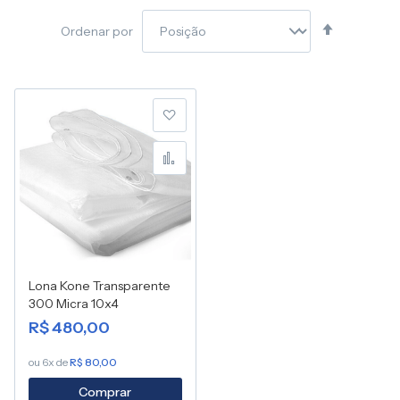
Definir
Ordenar por
Direção
Decresce
Adicionar à lista de desej
Adicionar para Compara
Lona Kone Transparente
300 Micra 10x4
R$ 480,00
ou 6x de
R$ 80,00
Comprar