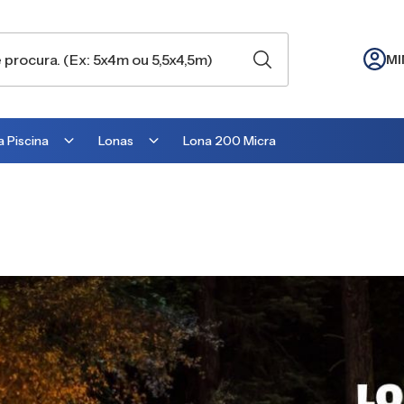
MI
 Piscina
Lonas
Lona 200 Micra
Lona para Cobertura
Lona para Lago
Lona para Telhado
Lona para Barraca
Lona para Camping
Lona para Estufa
Lona para cobrir Suculentas