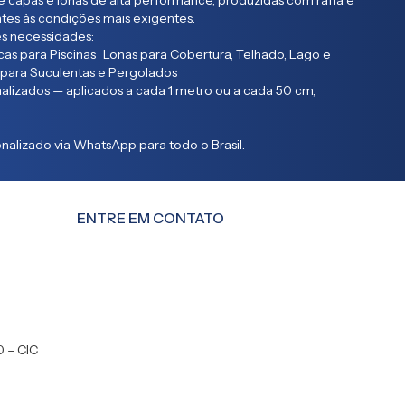
 capas e lonas de alta performance, produzidas com ráfia e
entes às condições mais exigentes.
s necessidades:
as para Piscinas Lonas para Cobertura, Telhado, Lago e
 para Suculentas e Pergolados
lizados — aplicados a cada 1 metro ou a cada 50 cm,
alizado via WhatsApp para todo o Brasil.
ENTRE EM CONTATO
0 – CIC