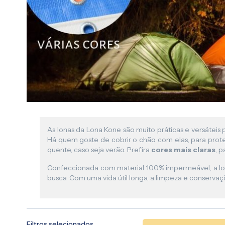
As lonas da Lona Kone são muito práticas e versátei
Há quem goste de cobrir o chão com elas, para proteg
quente, caso seja verão. Prefira
cores mais claras
, 
Confeccionada com material 100% impermeável, a lona
busca. Com uma vida útil longa, a limpeza e conserv
Filtros selecionados