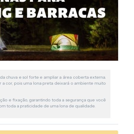
da chuva e sol forte e ampliar a área coberta externa.
r a cor, pois uma lona preta deixará o ambiente muito
ação e fixação, garantindo toda a segurança que você
om toda a praticidade de uma lona de qualidade.