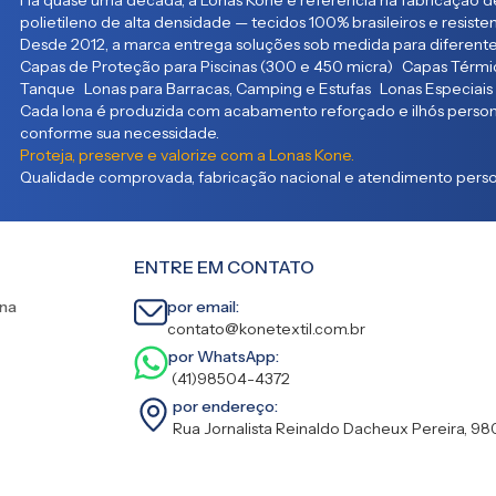
Há quase uma década, a Lonas Kone é referência na fabricação de
polietileno de alta densidade — tecidos 100% brasileiros e resist
Desde 2012, a marca entrega soluções sob medida para diferente
Capas de Proteção para Piscinas (300 e 450 micra) Capas Térmic
Tanque Lonas para Barracas, Camping e Estufas Lonas Especiais
Cada lona é produzida com acabamento reforçado e ilhós persona
conforme sua necessidade.
Proteja, preserve e valorize com a Lonas Kone.
Qualidade comprovada, fabricação nacional e atendimento person
ENTRE EM CONTATO
ina
por email:
contato@konetextil.com.br
por WhatsApp:
(41)98504-4372
por endereço:
Rua Jornalista Reinaldo Dacheux Pereira, 98