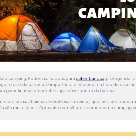
Lona para Pergolado
s para camping. Podem ser usadas para
cobrir barraca
, protegendo-a 
er o piso da barraca. O importante é não errar na hora de escolhe
para garantir uma temperatura agradável dentro da barraca.
 tem em sua bainha vários ilhoses de zinco, que facilitam a amarr
ação são muito fáceis. Aproveite os melhores momentos no camping c