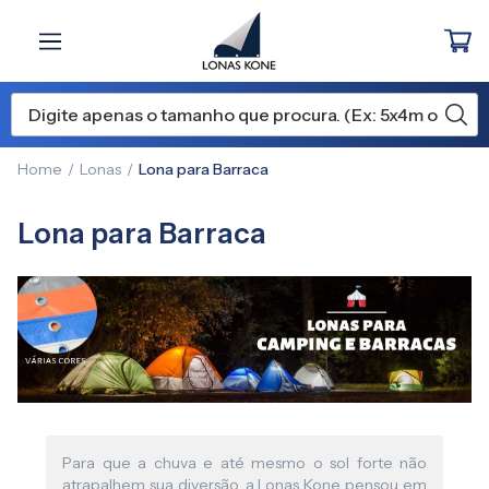
Home
Lonas
Lona para Barraca
Lona para Barraca
Para que a chuva e até mesmo o sol forte não
atrapalhem sua diversão, a Lonas Kone pensou em