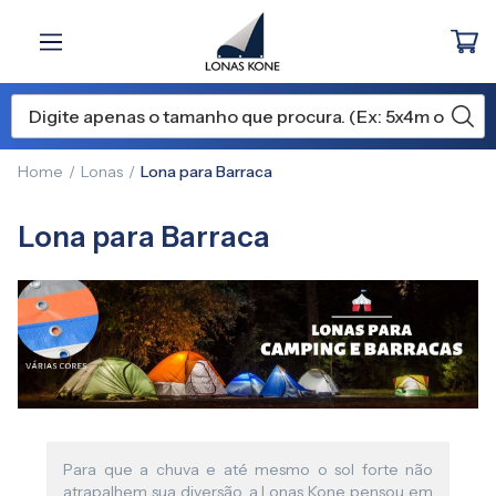
Home
Lonas
Lona para Barraca
Lona para Barraca
Para que a chuva e até mesmo o sol forte não
atrapalhem sua diversão, a Lonas Kone pensou em