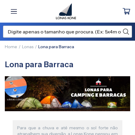
Home
Lonas
Lona para Barraca
Lona para Barraca
Para que a chuva e até mesmo o sol forte não
atrapalhem sua diversão, a Lonas Kone pensou em