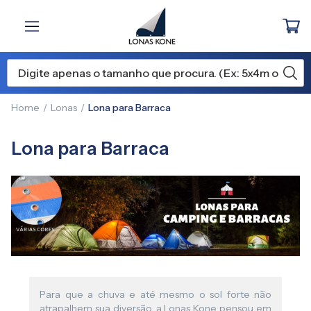
Home
Lonas
Lona para Barraca
Lona para Barraca
Para que a chuva e até mesmo o sol forte não
atrapalhem sua diversão, a Lonas Kone pensou em