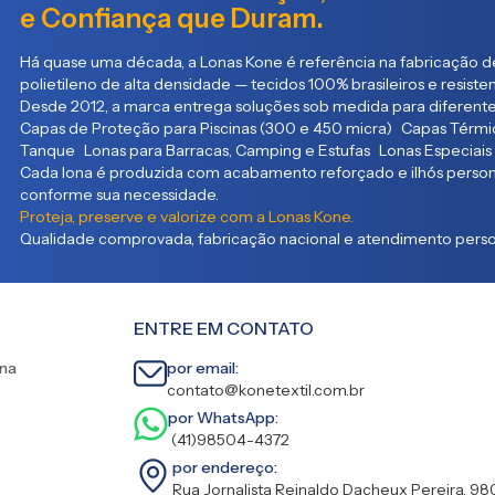
e Confiança que Duram.
Há quase uma década, a Lonas Kone é referência na fabricação de
polietileno de alta densidade — tecidos 100% brasileiros e resist
Desde 2012, a marca entrega soluções sob medida para diferente
Capas de Proteção para Piscinas (300 e 450 micra) Capas Térmic
Tanque Lonas para Barracas, Camping e Estufas Lonas Especiais
Cada lona é produzida com acabamento reforçado e ilhós persona
conforme sua necessidade.
Proteja, preserve e valorize com a Lonas Kone.
Qualidade comprovada, fabricação nacional e atendimento person
ENTRE EM CONTATO
ina
por email:
contato@konetextil.com.br
por WhatsApp:
(41)98504-4372
por endereço:
Rua Jornalista Reinaldo Dacheux Pereira, 98