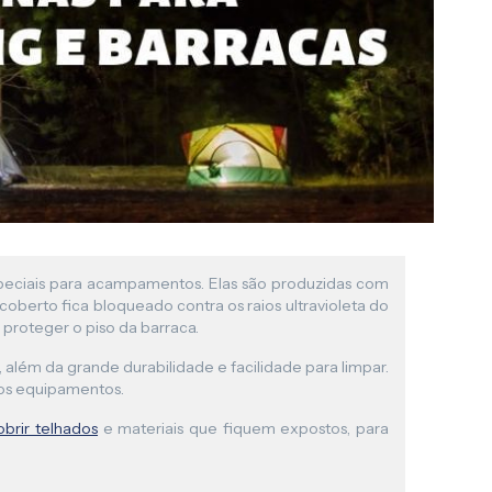
speciais para acampamentos. Elas são produzidas com
r coberto fica bloqueado contra os raios ultravioleta do
 proteger o piso da barraca.
, além da grande durabilidade e facilidade para limpar.
dos equipamentos.
obrir telhados
e materiais que fiquem expostos, para