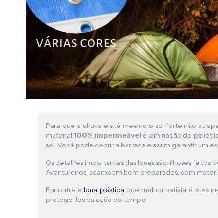
Para que a chuva e até mesmo o sol forte não atrap
material
100% impermeável
e laminação de polieti
sol. Você pode cobrir a barraca e assim garantir um e
Os detalhes importantes das lonas são: ilhoses feitos 
Aventureiros, acampem bem preparados, com materiai
Encontre a
lona plástica
que melhor satisfará suas 
protege-los da ação do tempo.