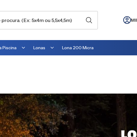
MI
 Piscina
Lonas
Lona 200 Micra
Lona para Cobertura
Lona para Lago
Lona para Telhado
Lona para Barraca
Lona para Camping
Lona para Estufa
Lona para cobrir Suculentas