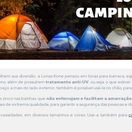
Lona para Pergolado
alhem sua diversão, a Lonas Kone pensou em lonas para barraca, e
leno, além de possuírem
tratamento anti-UV
, ou seja, o que estive
spaço a mais do lado externo; também é possível usá-la no chão, para
de zinco nas bainhas, que
não enferrujam e facilitam a amarração
s de extrema qualidade, para garantir a segurança das pessoas e 
necessidades, em diversos tamanhos e cores. Use-a também para
c