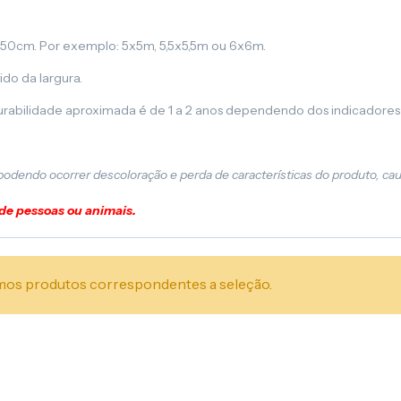
,50cm. Por exemplo: 5x5m, 5,5x5,5m ou 6x6m.
ido da largura.
urabilidade aproximada é de 1 a 2 anos dependendo dos indicadores
 podendo ocorrer descoloração e perda de características do produto, ca
 de pessoas ou animais.
os produtos correspondentes a seleção.