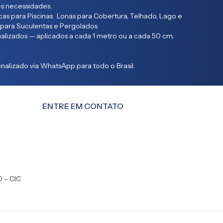
s necessidades:
as para Piscinas Lonas para Cobertura, Telhado, Lago e
 para Suculentas e Pergolados
lizados — aplicados a cada 1 metro ou a cada 50 cm,
alizado via WhatsApp para todo o Brasil.
ENTRE EM CONTATO
0 – CIC