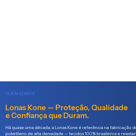
QUEM SOMOS
Lonas Kone — Proteção, Qualidade
e Confiança que Duram.
Há quase uma década, a Lonas Kone é referência na fabricação de
polietileno de alta densidade — tecidos 100% brasileiros e resist