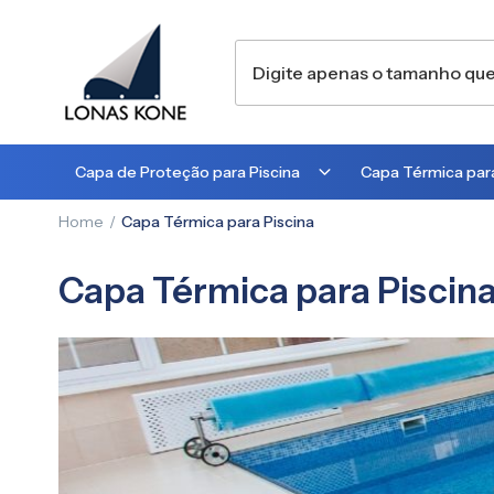
Capa de Proteção para Piscina
Capa Térmica para
Home
Capa Térmica para Piscina
300 MICRA
300 MICRA
450 MICRA
500 MICRA
Capa Térmica para Piscin