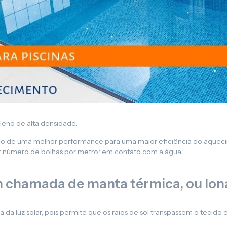
Lona para Pergolado
leno de alta densidade.
nção de uma melhor performance para uma maior eficiência do aquec
 número de bolhas por metro² em contato com a água.
 chamada de manta térmica, ou lona
a luz solar, pois permite que os raios de sol transpassem o tecido