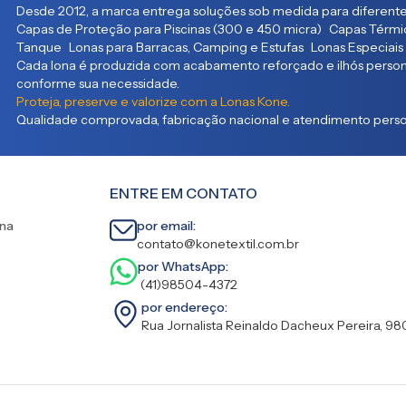
Desde 2012, a marca entrega soluções sob medida para diferente
Capas de Proteção para Piscinas (300 e 450 micra) Capas Térmic
Tanque Lonas para Barracas, Camping e Estufas Lonas Especiais
Cada lona é produzida com acabamento reforçado e ilhós persona
conforme sua necessidade.
Proteja, preserve e valorize com a Lonas Kone.
Qualidade comprovada, fabricação nacional e atendimento person
ENTRE EM CONTATO
ina
por email:
contato@konetextil.com.br
por WhatsApp:
(41)98504-4372
por endereço:
Rua Jornalista Reinaldo Dacheux Pereira, 98