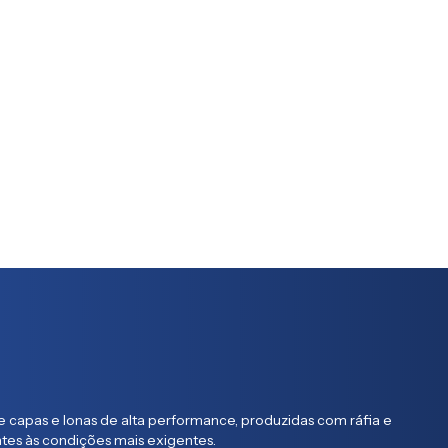
 capas e lonas de alta performance, produzidas com ráfia e
entes às condições mais exigentes.