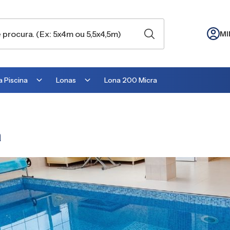
MI
 Piscina
Lonas
Lona 200 Micra
Lona para Cobertura
Lona para Lago
a
Lona para Telhado
Lona para Barraca
Lona para Camping
Lona para Estufa
Lona para cobrir Suculentas