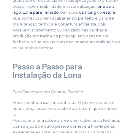
qualidade e resistência em suas aplicações. O produto
possui impermeabilidade e vasta utilização
lona para
lago,
Lona para Telhado
, barracas,
camping
ou
estufa
.
Sua confecção tem acabamento perfeito e garante
manutenção térmica e cobertura eficiente, pois
possuem acabamento vulcanizado nas bainhas e
produção em malha de polipropileno com trevira
fechada, o que resulta num tracionamento mais rígido e
muito mais resistente.
Passo a Passo para
Instalação da Lona
Para Coberturas em Geral ou Paredes
Você receberá sua lona dobrada. O primeiro passo é
abrir a peça próximo ou sobre a área em que irá utilizá-
la;
Posicione a lona sobre a área a ser coberta ou fechada;
Com a ajuda de outra pessoa comece a fixá-la pelas
extremidades. Caso a lona seja utilizada para fechar