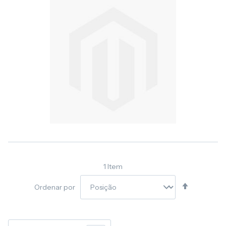
1
Item
Definir
Ordenar por
Direção
Decresce