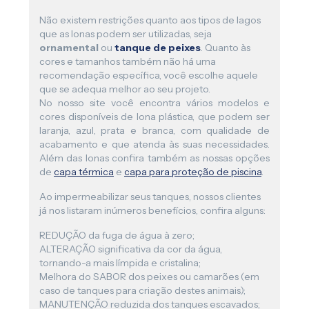
Não existem restrições quanto aos tipos de lagos
que as lonas podem ser utilizadas, seja
ornamental
ou
tanque de peixes
. Quanto às
cores e tamanhos também não há uma
recomendação específica, você escolhe aquele
que se adequa melhor ao seu projeto.
No nosso site você encontra vários modelos e
cores disponíveis de lona plástica, que podem ser
laranja, azul, prata e branca, com qualidade de
acabamento e que atenda às suas necessidades.
Além das lonas confira também as nossas opções
de
capa térmica
e
capa para proteção de piscina
.
Ao impermeabilizar seus tanques, nossos clientes
já nos listaram inúmeros benefícios, confira alguns:
REDUÇÃO da fuga de água à zero;
ALTERAÇÃO significativa da cor da água,
tornando-a mais límpida e cristalina;
Melhora do SABOR dos peixes ou camarões (em
caso de tanques para criação destes animais);
MANUTENÇÃO reduzida dos tanques escavados;