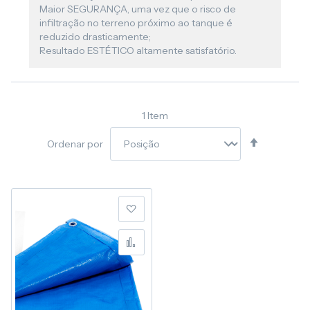
Maior SEGURANÇA, uma vez que o risco de
infiltração no terreno próximo ao tanque é
reduzido drasticamente;
Resultado ESTÉTICO altamente satisfatório.
1
Item
Definir
Ordenar por
Direção
Decresce
Adicionar à lista de desej
Adicionar para Compara