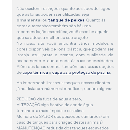
Não existem restrições quanto aos tipos de lagos
que as lonas podem ser utilizadas, seja
ornamental
ou
tanque de peixes
. Quanto às
cores e tamanhos também não há uma
recomendação específica, você escolhe aquele
que se adequa melhor ao seu projeto.
No nosso site você encontra vários modelos e
cores disponíveis de lona plástica, que podem ser
laranja, azul, prata e branca, com qualidade de
acabamento e que atenda às suas necessidades.
Além das lonas confira também as nossas opções
de
capa térmica
e
capa para proteção de piscina
.
Ao impermeabilizar seus tanques, nossos clientes
já nos listaram inúmeros benefícios, confira alguns:
REDUÇÃO da fuga de água à zero;
ALTERAÇÃO significativa da cor da água,
tornando-a mais límpida e cristalina;
Melhora do SABOR dos peixes ou camarões (em
caso de tanques para criação destes animais);
MANUTENÇÃO reduzida dos tanques escavados;