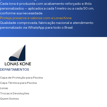
Cada lona é produzida com acabamento reforçado e ilhós
personalizados — aplicados a cada 1 metro ou a cada 50 cm,
conforme sua necessidade.
Proteja, preserve e valorize com a Lonas Kone.
Qualidade comprovada, fabricação nacional e atendimento
personalizado via WhatsApp para todo o Brasil.
DEPARTAMENTOS
Capa de Proteção para Piscina
Capa Térmica para Piscina
Lonas
Trocas e Devoluções
Quem Somos