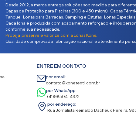
Desde 2012, a marca entrega soluções sob medida para diferente
Capas de Proteção para Piscinas (300 e 450 micra) Capas Térmic
Tanque Lonas para Barracas, Camping e Estufas Lonas Especiais
Cada lona é produzida com acabamento reforçado e ilhós persona
conforme sua necessidade.
Proteja, preserve e valorize com a Lonas Kone.
Qualidade comprovada, fabricação nacional e atendimento person
ENTRE EM CONTATO
ina
por email:
contato@konetextil.com.br
por WhatsApp:
(41)98504-4372
por endereço:
Rua Jornalista Reinaldo Dacheux Pereira, 98