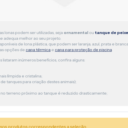
as lonas podem ser utilizadas, seja
ornamental
ou
tanque de peix
e adequa melhor ao seu projeto.
sponíveis de lona plástica, que podem ser laranja, azul, prata e br
sas opções de
capa térmica
e
capa para proteção de piscina
.
s listaram inúmeros benefícios, confira alguns:
s límpida e cristalina;
e tanques para criação destes animais);
 no terreno próximo ao tanque é reduzido drasticamente;
os produtos correspondentes a seleção.