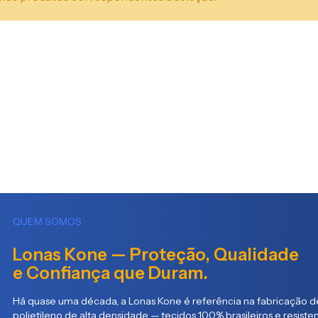
QUEM SOMOS
Lonas Kone — Proteção, Qualidade
e Confiança que Duram.
Há quase uma década, a Lonas Kone é referência na fabricação de
polietileno de alta densidade — tecidos 100% brasileiros e resist