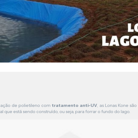
Lona para Pergolado
ação de polietileno com
tratamento anti-UV
, as Lonas Kone são 
l que está sendo construído, ou seja, para forrar o fundo do lago.