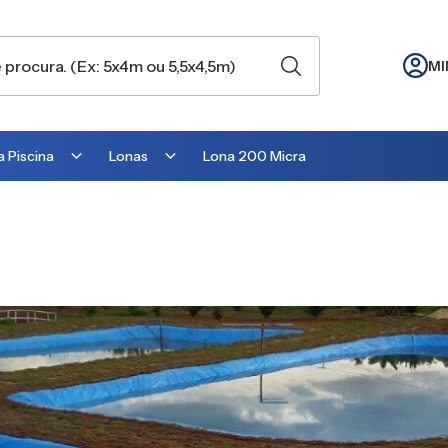
MI
 Piscina
Lonas
Lona 200 Micra
Lona para Cobertura
Lona para Lago
Lona para Telhado
Lona para Barraca
Lona para Camping
Lona para Estufa
Lona para cobrir Suculentas