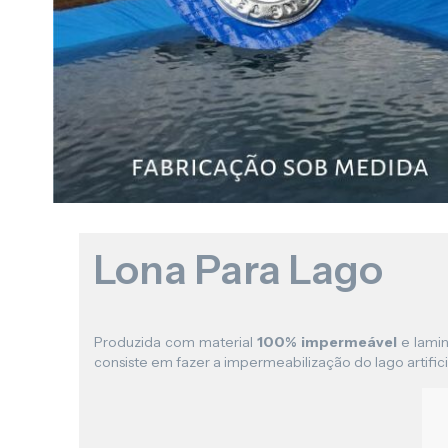
Lona Para Lago
Produzida com material
100% impermeável
e lamin
consiste em fazer a impermeabilização do lago artificia