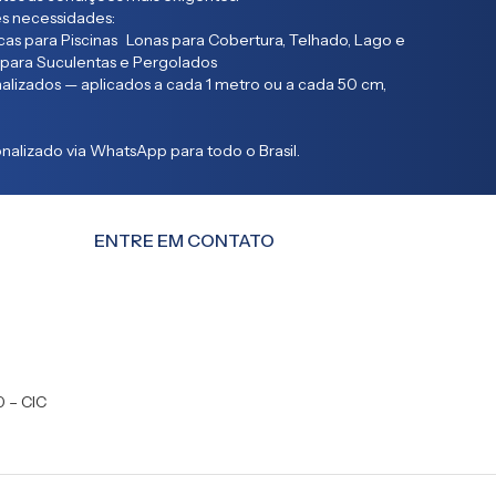
s necessidades:
as para Piscinas Lonas para Cobertura, Telhado, Lago e
 para Suculentas e Pergolados
lizados — aplicados a cada 1 metro ou a cada 50 cm,
alizado via WhatsApp para todo o Brasil.
ENTRE EM CONTATO
0 – CIC