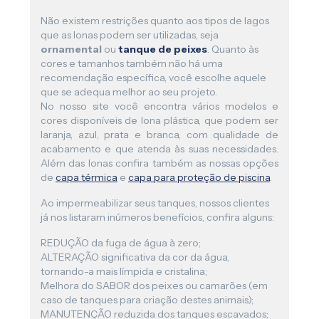
Não existem restrições quanto aos tipos de lagos
que as lonas podem ser utilizadas, seja
ornamental
ou
tanque de peixes
. Quanto às
cores e tamanhos também não há uma
recomendação específica, você escolhe aquele
que se adequa melhor ao seu projeto.
No nosso site você encontra vários modelos e
cores disponíveis de lona plástica, que podem ser
laranja, azul, prata e branca, com qualidade de
acabamento e que atenda às suas necessidades.
Além das lonas confira também as nossas opções
de
capa térmica
e
capa para proteção de piscina
.
Ao impermeabilizar seus tanques, nossos clientes
já nos listaram inúmeros benefícios, confira alguns:
REDUÇÃO da fuga de água à zero;
ALTERAÇÃO significativa da cor da água,
tornando-a mais límpida e cristalina;
Melhora do SABOR dos peixes ou camarões (em
caso de tanques para criação destes animais);
MANUTENÇÃO reduzida dos tanques escavados;