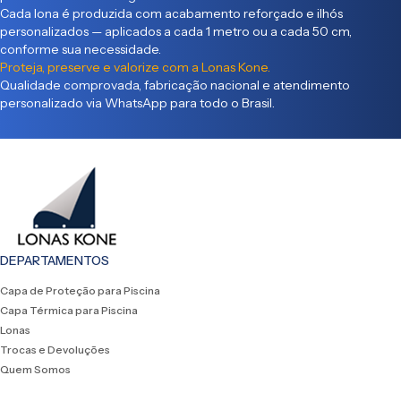
Cada lona é produzida com acabamento reforçado e ilhós
personalizados — aplicados a cada 1 metro ou a cada 50 cm,
conforme sua necessidade.
Proteja, preserve e valorize com a Lonas Kone.
Qualidade comprovada, fabricação nacional e atendimento
personalizado via WhatsApp para todo o Brasil.
DEPARTAMENTOS
Capa de Proteção para Piscina
Capa Térmica para Piscina
Lonas
Trocas e Devoluções
Quem Somos