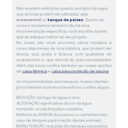
Não existem restrições quanto aos tipos de lagos
que as lonas podem ser utilizadas, seja
ornamental
ou
tanque de peixes
. Quanto às
cores e tamanhos também não há uma
recomendação específica, você escolhe aquele
que se adequa melhor ao seu projeto.
No nosso site você encontra vários modelos e
cores disponíveis de lona plástica, que podem ser
laranja, azul, prata e branca, com qualidade de
acabamento e que atenda às suas necessidades.
Além das lonas confira também as nossas opções
de
capa térmica
e
capa para proteção de piscina
.
Ao impermeabilizar seus tanques, nossos clientes
já nos listaram inúmeros benefícios, confira alguns:
REDUÇÃO da fuga de água à zero;
ALTERAÇÃO significativa da cor da água,
tornando-a mais límpida e cristalina;
Melhora do SABOR dos peixes ou camarões (em
caso de tanques para criação destes animais);
MANUTENÇÃO reduzida dos tanques escavados;