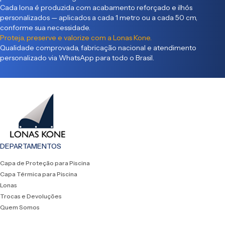
Cada lona é produzida com acabamento reforçado e ilhós
personalizados — aplicados a cada 1 metro ou a cada 50 cm,
conforme sua necessidade.
Proteja, preserve e valorize com a Lonas Kone.
Qualidade comprovada, fabricação nacional e atendimento
personalizado via WhatsApp para todo o Brasil.
DEPARTAMENTOS
Capa de Proteção para Piscina
Capa Térmica para Piscina
Lonas
Trocas e Devoluções
Quem Somos