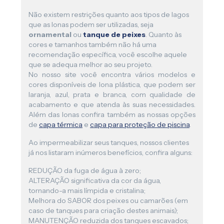
Não existem restrições quanto aos tipos de lagos
que as lonas podem ser utilizadas, seja
ornamental
ou
tanque de peixes
. Quanto às
cores e tamanhos também não há uma
recomendação específica, você escolhe aquele
que se adequa melhor ao seu projeto.
No nosso site você encontra vários modelos e
cores disponíveis de lona plástica, que podem ser
laranja, azul, prata e branca, com qualidade de
acabamento e que atenda às suas necessidades.
Além das lonas confira também as nossas opções
de
capa térmica
e
capa para proteção de piscina
.
Ao impermeabilizar seus tanques, nossos clientes
já nos listaram inúmeros benefícios, confira alguns:
REDUÇÃO da fuga de água à zero;
ALTERAÇÃO significativa da cor da água,
tornando-a mais límpida e cristalina;
Melhora do SABOR dos peixes ou camarões (em
caso de tanques para criação destes animais);
MANUTENÇÃO reduzida dos tanques escavados;