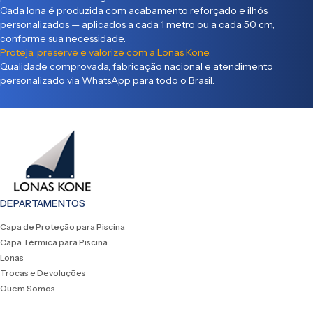
Cada lona é produzida com acabamento reforçado e ilhós
personalizados — aplicados a cada 1 metro ou a cada 50 cm,
conforme sua necessidade.
Proteja, preserve e valorize com a Lonas Kone.
Qualidade comprovada, fabricação nacional e atendimento
personalizado via WhatsApp para todo o Brasil.
DEPARTAMENTOS
Capa de Proteção para Piscina
Capa Térmica para Piscina
Lonas
Trocas e Devoluções
Quem Somos