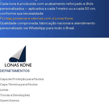
Cada lona é produzida com acabamento reforçado e ilhós
personalizados — aplicados a cada 1 metro ou a cada 50 cm,
conforme sua necessidade.
Proteja, preserve e valorize com a Lonas Kone.
Qualidade comprovada, fabricação nacional e atendimento
personalizado via WhatsApp para todo o Brasil.
DEPARTAMENTOS
Capa de Proteção para Piscina
Capa Térmica para Piscina
Lonas
Trocas e Devoluções
Quem Somos