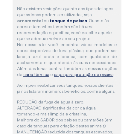
Não existem restrições quanto aos tipos de lagos
que as lonas podem ser utilizadas, seja
ornamental
ou
tanque de peixes
. Quanto às
cores e tamanhos também não há uma
recomendação específica, você escolhe aquele
que se adequa melhor ao seu projeto.
No nosso site você encontra vários modelos e
cores disponíveis de lona plástica, que podem ser
laranja, azul, prata e branca, com qualidade de
acabamento e que atenda às suas necessidades.
Além das lonas confira também as nossas opções
de
capa térmica
e
capa para proteção de piscina
.
Ao impermeabilizar seus tanques, nossos clientes
já nos listaram inúmeros benefícios, confira alguns:
REDUÇÃO da fuga de água à zero;
ALTERAÇÃO significativa da cor da água,
tornando-a mais límpida e cristalina;
Melhora do SABOR dos peixes ou camarões (em
caso de tanques para criação destes animais);
MANUTENÇÃO reduzida dos tanques escavados;