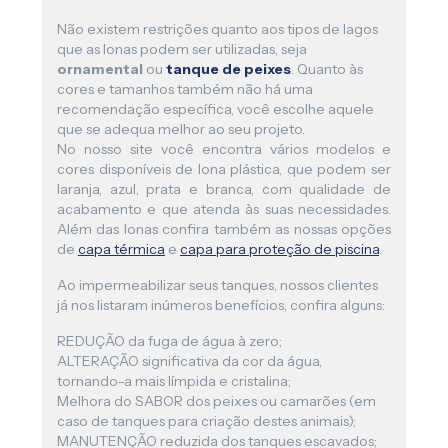
Não existem restrições quanto aos tipos de lagos
que as lonas podem ser utilizadas, seja
ornamental
ou
tanque de peixes
. Quanto às
cores e tamanhos também não há uma
recomendação específica, você escolhe aquele
que se adequa melhor ao seu projeto.
No nosso site você encontra vários modelos e
cores disponíveis de lona plástica, que podem ser
laranja, azul, prata e branca, com qualidade de
acabamento e que atenda às suas necessidades.
Além das lonas confira também as nossas opções
de
capa térmica
e
capa para proteção de piscina
.
Ao impermeabilizar seus tanques, nossos clientes
já nos listaram inúmeros benefícios, confira alguns:
REDUÇÃO da fuga de água à zero;
ALTERAÇÃO significativa da cor da água,
tornando-a mais límpida e cristalina;
Melhora do SABOR dos peixes ou camarões (em
caso de tanques para criação destes animais);
MANUTENÇÃO reduzida dos tanques escavados;