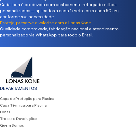
Cada lona é produzida com acabamento reforçado e ilhós
personalizados — aplicados a cada 1 metro ou a cada 50 cm,
conforme sua necessidade.
Proteja, preserve e valorize com a Lonas Kone.
Qualidade comprovada, fabricação nacional e atendimento
personalizado via WhatsApp para todo o Brasil.
DEPARTAMENTOS
Capa de Proteção para Piscina
Capa Térmica para Piscina
Lonas
Trocas e Devoluções
Quem Somos