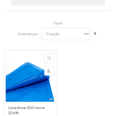
1
Item
Definir
Ordenar por
Direção
Decresce
Adicionar à lista de desej
Adicionar para Compara
Lona Kone 300 micra
20x18