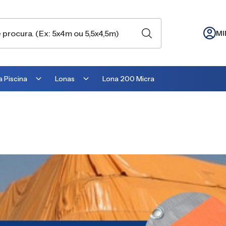
MI
 Piscina
Lonas
Lona 200 Micra
Lona para Cobertura
Lona para Lago
Lona para Telhado
Lona para Barraca
Lona para Camping
Lona para Estufa
Lona para cobrir Suculentas