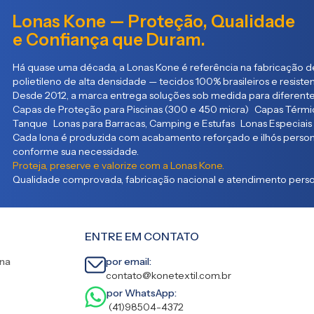
Lonas Kone — Proteção, Qualidade
e Confiança que Duram.
Há quase uma década, a Lonas Kone é referência na fabricação de
polietileno de alta densidade — tecidos 100% brasileiros e resist
Desde 2012, a marca entrega soluções sob medida para diferente
Capas de Proteção para Piscinas (300 e 450 micra) Capas Térmic
Tanque Lonas para Barracas, Camping e Estufas Lonas Especiais
Cada lona é produzida com acabamento reforçado e ilhós persona
conforme sua necessidade.
Proteja, preserve e valorize com a Lonas Kone.
Qualidade comprovada, fabricação nacional e atendimento person
ENTRE EM CONTATO
ina
por email:
contato@konetextil.com.br
por WhatsApp:
(41)98504-4372