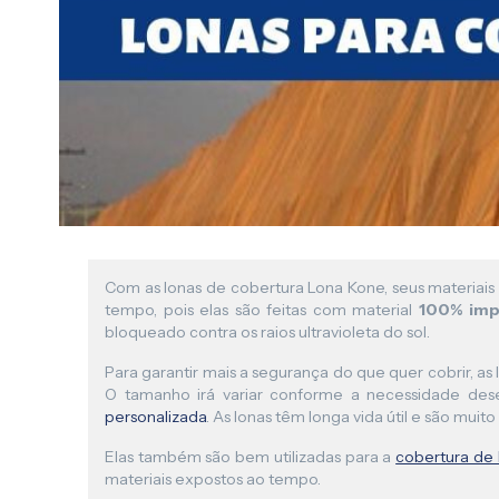
Com as lonas de cobertura Lona Kone, seus materiais
tempo, pois elas são feitas com material
100% imp
bloqueado contra os raios ultravioleta do sol.
Para garantir mais a segurança do que quer cobrir, a
O tamanho irá variar conforme a necessidade des
personalizada
. As lonas têm longa vida útil e são muito
Elas também são bem utilizadas para a
cobertura de 
materiais expostos ao tempo.