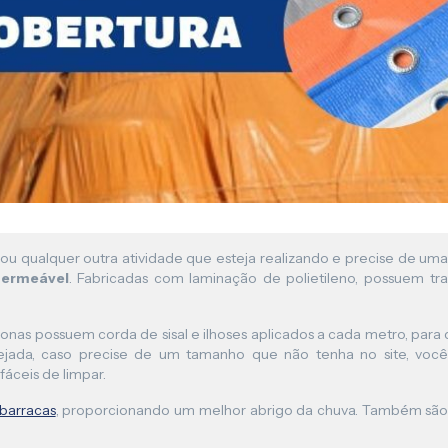
Lona para Pergolado
 ou qualquer outra atividade que esteja realizando e precise de um
ermeável
. Fabricadas com laminação de polietileno, possuem tra
s lonas possuem corda de sisal e ilhoses aplicados a cada metro, par
ejada, caso precise de um tamanho que não tenha no site, vo
 fáceis de limpar.
barracas
, proporcionando um melhor abrigo da chuva. Também são 