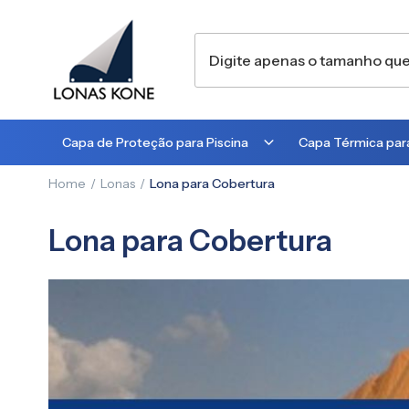
Capa de Proteção para Piscina
Capa Térmica para
Home
Lonas
Lona para Cobertura
300 MICRA
300 MICRA
450 MICRA
500 MICRA
Lona para Cobertura