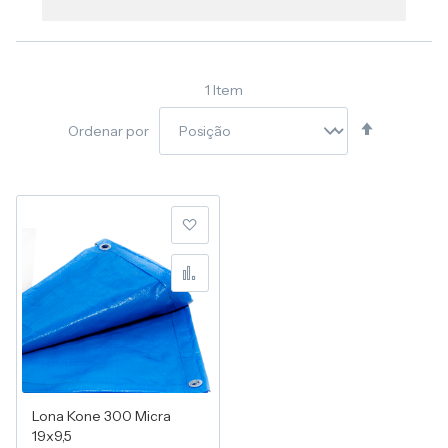
1
Item
Definir
Ordenar por
Direção
Decresce
Adicionar à lista de desej
Adicionar para Compara
Lona Kone 300 Micra
19x9,5