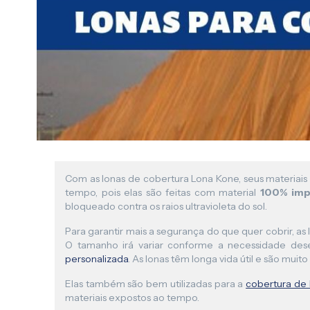
Com as lonas de cobertura Lona Kone, seus materiais
tempo, pois elas são feitas com material
100% imp
bloqueado contra os raios ultravioleta do sol.
Para garantir mais a segurança do que quer cobrir, a
O tamanho irá variar conforme a necessidade des
personalizada
. As lonas têm longa vida útil e são muito
Elas também são bem utilizadas para a
cobertura de 
materiais expostos ao tempo.