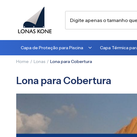
Capa de Proteção para Piscina
Capa Térmica para
Home
Lonas
Lona para Cobertura
300 MICRA
300 MICRA
450 MICRA
500 MICRA
Lona para Cobertura