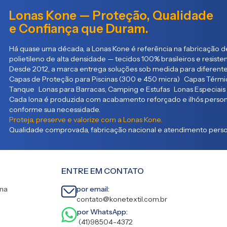
Lonas Kone — Proteção, Qualidade
e Confiança que Duram.
Há quase uma década, a Lonas Kone é referência na fabricação de
polietileno de alta densidade — tecidos 100% brasileiros e resist
Desde 2012, a marca entrega soluções sob medida para diferente
Capas de Proteção para Piscinas (300 e 450 micra) Capas Térmic
Tanque Lonas para Barracas, Camping e Estufas Lonas Especiais
Cada lona é produzida com acabamento reforçado e ilhós persona
conforme sua necessidade.
Proteja, preserve e valorize com a Lonas Kone.
Qualidade comprovada, fabricação nacional e atendimento person
ENTRE EM CONTATO
ina
por email:
contato@konetextil.com.br
por WhatsApp:
(41)98504-4372