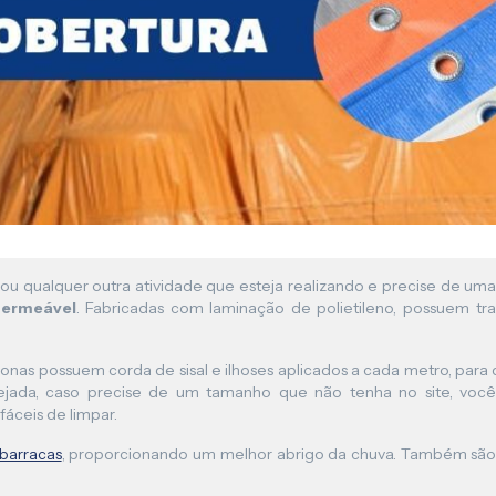
Lona para Pergolado
 ou qualquer outra atividade que esteja realizando e precise de um
ermeável
. Fabricadas com laminação de polietileno, possuem tra
s lonas possuem corda de sisal e ilhoses aplicados a cada metro, par
ejada, caso precise de um tamanho que não tenha no site, vo
 fáceis de limpar.
barracas
, proporcionando um melhor abrigo da chuva. Também são 