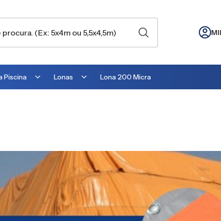
MI
 Piscina
Lonas
Lona 200 Micra
Lona para Cobertura
Lona para Lago
Lona para Telhado
Lona para Barraca
Lona para Camping
Lona para Estufa
Lona para cobrir Suculentas