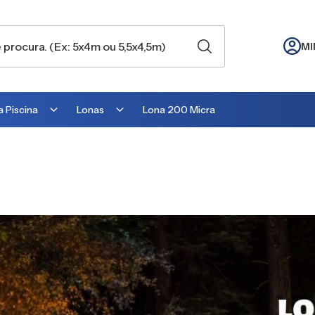
MI
 Piscina
Lonas
Lona 200 Micra
Lona para Cobertura
Lona para Lago
Lona para Telhado
Lona para Barraca
Lona para Camping
Lona para Estufa
Lona para cobrir Suculentas