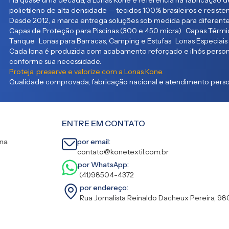
Há quase uma década, a Lonas Kone é referência na fabricação de
polietileno de alta densidade — tecidos 100% brasileiros e resist
Desde 2012, a marca entrega soluções sob medida para diferente
Capas de Proteção para Piscinas (300 e 450 micra) Capas Térmic
Tanque Lonas para Barracas, Camping e Estufas Lonas Especiais
Cada lona é produzida com acabamento reforçado e ilhós persona
conforme sua necessidade.
Proteja, preserve e valorize com a Lonas Kone.
Qualidade comprovada, fabricação nacional e atendimento person
ENTRE EM CONTATO
ina
por email:
contato@konetextil.com.br
por WhatsApp:
(41)98504-4372
por endereço:
Rua Jornalista Reinaldo Dacheux Pereira, 98