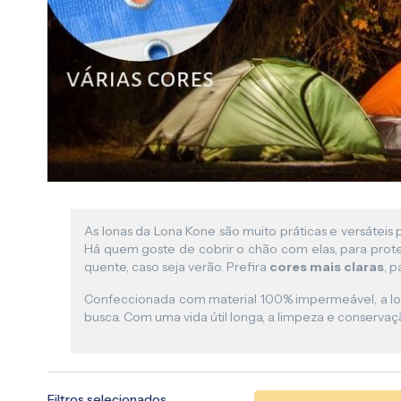
As lonas da Lona Kone são muito práticas e versátei
Há quem goste de cobrir o chão com elas, para proteg
quente, caso seja verão. Prefira
cores mais claras
, 
Confeccionada com material 100% impermeável, a lona
busca. Com uma vida útil longa, a limpeza e conserv
Filtros selecionados