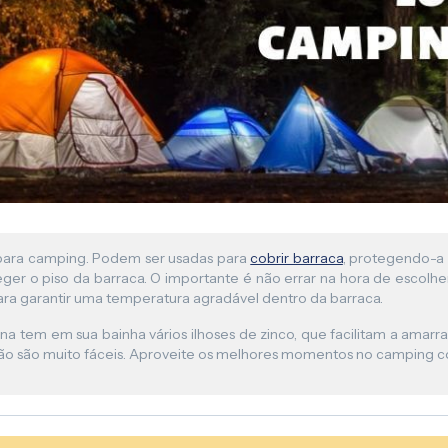
Lona para Pergolado
s para camping. Podem ser usadas para
cobrir barraca
, protegendo-a 
er o piso da barraca. O importante é não errar na hora de escolhe
para garantir uma temperatura agradável dentro da barraca.
 tem em sua bainha vários ilhoses de zinco, que facilitam a amarr
ação são muito fáceis. Aproveite os melhores momentos no camping c