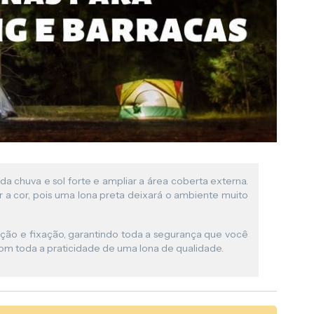
da chuva e sol forte e ampliar a área coberta externa.
r a cor, pois uma lona preta deixará o ambiente muito
ação e fixação, garantindo toda a segurança que você
om toda a praticidade de uma lona de qualidade.