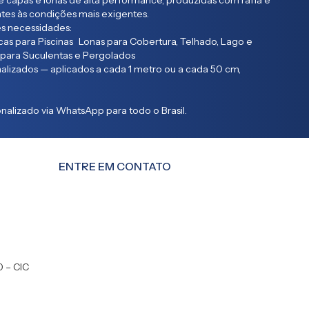
 capas e lonas de alta performance, produzidas com ráfia e
entes às condições mais exigentes.
s necessidades:
as para Piscinas Lonas para Cobertura, Telhado, Lago e
 para Suculentas e Pergolados
lizados — aplicados a cada 1 metro ou a cada 50 cm,
alizado via WhatsApp para todo o Brasil.
ENTRE EM CONTATO
0 – CIC