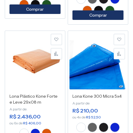
Comprar
Comprar
Adicionar à lista de desej
Adic
Adicionar para Compara
Adic
Lona Plástico Kone Forte
Lona Kone 300 Micra 5x4
e Leve 29x08 m
A partir de
A partir de
R$ 210,00
R$ 2.436,00
ou 4x de
R$ 52,50
ou 6x de
R$ 406,00