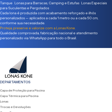
Tanque Lonas para Barracas, Camping e Estufas Lonas Especiais
para Suculentas e Pergolados
Cada lona é produzida com acabamento reforçado e ilhós
personalizados — aplicados a cada 1 metro ou a cada 50 cm,
conforme sua necessidade.
Proteja, preserve e valorize com a Lonas Kone.
Qualidade comprovada, fabricação nacional e atendimento
personalizado via WhatsApp para todo o Brasil.
DEPARTAMENTOS
Capa de Proteção para Piscina
Capa Térmica para Piscina
Lonas
Trocas e Devoluções