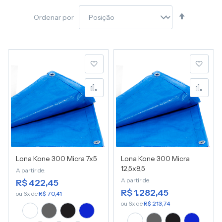
Definir
Ordenar por
Direção
Decresce
Adicionar à lista de desej
Adic
Adicionar para Compara
Adic
Lona Kone 300 Micra 7x5
Lona Kone 300 Micra
12,5x8,5
A partir de
A partir de
R$ 422,45
R$ 1.282,45
ou 6x de
R$ 70,41
ou 6x de
R$ 213,74