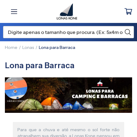
Home
Lonas
Lona para Barraca
Lona para Barraca
Para que a chuva e até mesmo o sol forte não
atrapalhem sua diversão, a Lonas Kone pensou em