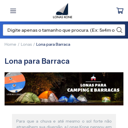
Home
Lonas
Lona para Barraca
Lona para Barraca
Para que a chuva e até mesmo o sol forte não
atrapalhem sua diversão, a Lonas Kone pensou em