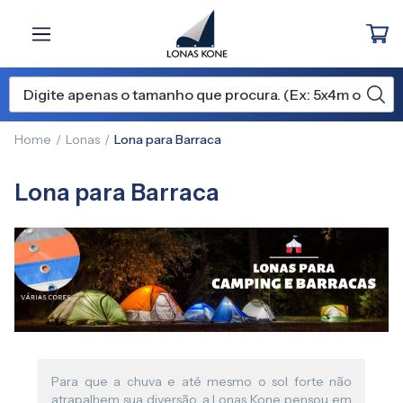
Home
Lonas
Lona para Barraca
Lona para Barraca
Para que a chuva e até mesmo o sol forte não
atrapalhem sua diversão, a Lonas Kone pensou em