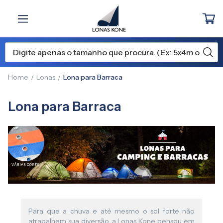
Home
Lonas
Lona para Barraca
Lona para Barraca
Para que a chuva e até mesmo o sol forte não
atrapalhem sua diversão, a Lonas Kone pensou em