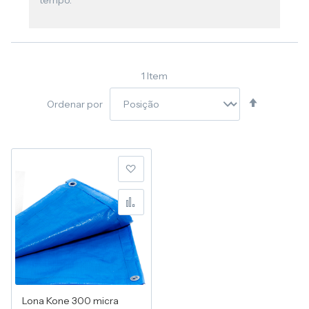
tempo.
1
Item
Definir
Ordenar por
Direção
Decresce
Adicionar à lista de desej
Adicionar para Compara
Lona Kone 300 micra