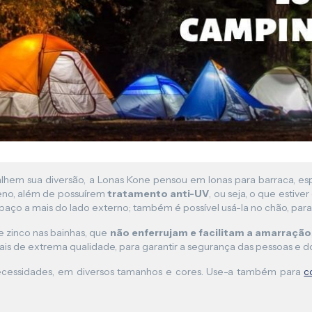
Lona para Pergolado
alhem sua diversão, a Lonas Kone pensou em lonas para barraca, e
leno, além de possuírem
tratamento anti-UV
, ou seja, o que estive
spaço a mais do lado externo; também é possível usá-la no chão, para
de zinco nas bainhas, que
não enferrujam e facilitam a amarração
s de extrema qualidade, para garantir a segurança das pessoas e 
necessidades, em diversos tamanhos e cores. Use-a também para
c