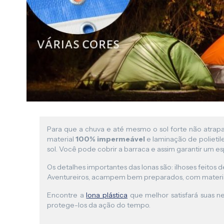
Para que a chuva e até mesmo o sol forte não atrap
material
100% impermeável
e laminação de polieti
sol. Você pode cobrir a barraca e assim garantir um e
Os detalhes importantes das lonas são: ilhoses feitos 
Aventureiros, acampem bem preparados, com materiai
Encontre a
lona plástica
que melhor satisfará suas 
protege-los da ação do tempo.