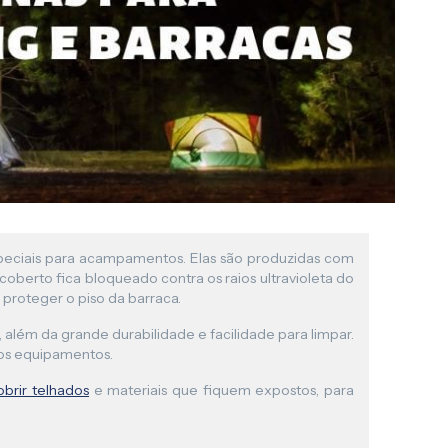
speciais para acampamentos. Elas são produzidas com
r coberto fica bloqueado contra os raios ultravioleta do
 proteger o piso da barraca.
, além da grande durabilidade e facilidade para limpar.
dos equipamentos.
obrir telhados
e materiais que fiquem expostos, para