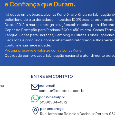
e Confiança que Duram.
Há quase uma década, a Lonas Kone é referência na fabricação de
polietileno de alta densidade — tecidos 100% brasileiros e resist
Desde 2012, a marca entrega soluções sob medida para diferente
Capas de Proteção para Piscinas (300 e 450 micra) Capas Térmic
Tanque Lonas para Barracas, Camping e Estufas Lonas Especiais
Cada lona é produzida com acabamento reforçado e ilhós persona
conforme sua necessidade.
Proteja, preserve e valorize com a Lonas Kone.
Qualidade comprovada, fabricação nacional e atendimento person
ENTRE EM CONTATO
ina
por email:
contato@konetextil.com.br
por WhatsApp:
(41)98504-4372
por endereço:
Rua Jornalista Reinaldo Dacheux Pereira, 98