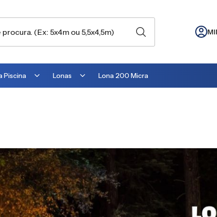
MI
 Piscina
Lonas
Lona 200 Micra
Lona para Cobertura
Lona para Lago
Lona para Telhado
Lona para Barraca
Lona para Camping
Lona para Estufa
Lona para cobrir Suculentas