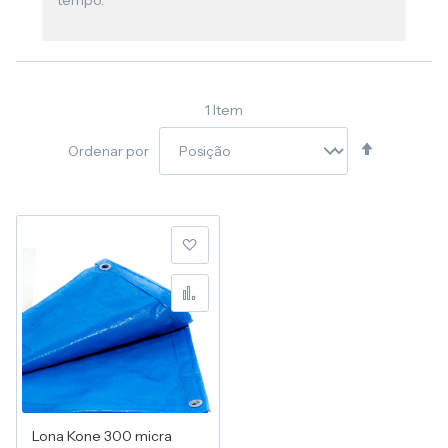
tempo.
1
Item
Definir
Ordenar por
Direção
Decresce
Adicionar à lista de desej
Adicionar para Compara
Lona Kone 300 micra