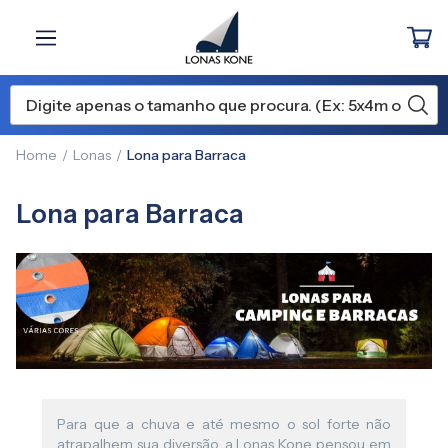
Home
Lonas
Lona para Barraca
Lona para Barraca
Para que a chuva e até mesmo o sol forte não
atrapalhem sua diversão, a Lonas Kone pensou em